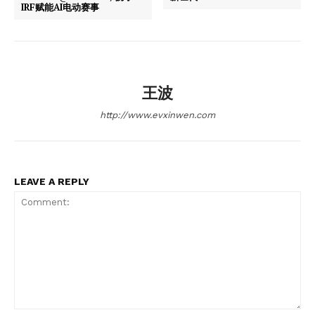
Subscription Plans
IRF赋能AI电动赛事
My account
王波
http://www.evxinwen.com
LEAVE A REPLY