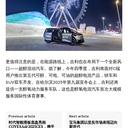
更值得注意的是，在能源路线上，吉利也在布局下一个全新风
口——超醇混动汽车。据了解，今年四季度，吉利将面对C端
SUBSCRIBE NOW
用户推出第五代可醇、可电、可油的超醇电混产品，轿车和
SUV双车齐发。在哈尔滨2025年第九届亚冬会上，吉利还将
提供一支醇氢动力服务车队，这也是醇氢电混汽车首次大规模
服务国际性体育赛事。
Company
About
Previous article
Next article
Contact us
时代智能滑板底盘亮相
宝马集团以坚实市场表现迈向
COVESA@2025CES，携手
新世代