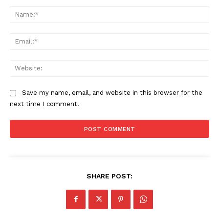
Comment:
Na
Ema
Web
Save my name, email, and website in this browser for the
next time I comment.
SHARE POST: