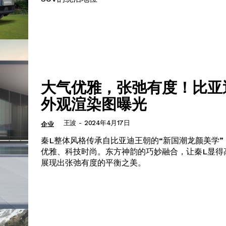
Week
e PRO
Company
大气优雅，张弛有度！比亚
About
外观渲染图曝光
Contact us
Subscription Plans
王波
-
2024年4月17日
企业
My account
秦L整体风格传承自比亚迪王朝的“新国潮龙颜美学”
优雅、科技时尚。东方神韵的巧妙融合，让秦L显得
展现出张弛有度的平衡之美。
E NOW