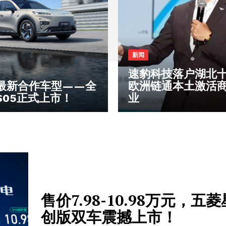
新闻
速豹科技落户湖北十
最新合作车型——全
欧洲链通本土激活
S05正式上市！
业
售价7.98-10.98万元，五
创版双车震撼上市！