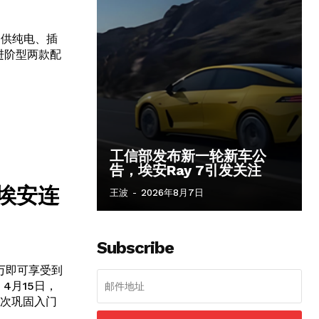
提供纯电、插
进阶型两款配
工信部发布新一轮新车公
告，埃安Ray 7引发关注
埃安连
王波
-
2026年8月7日
Subscribe
14万即可享受到
4月15日，
，再次巩固入门