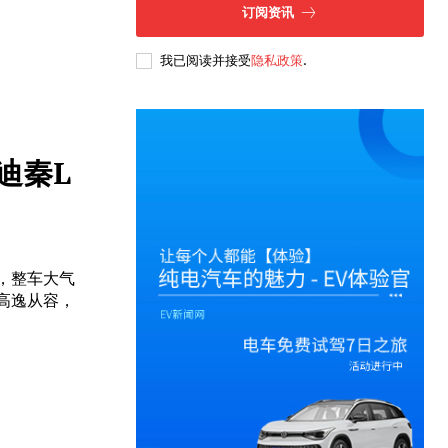
订阅资讯
我已阅读并接受
隐私政策
.
迪秦L
，整车大气
高逸从容，