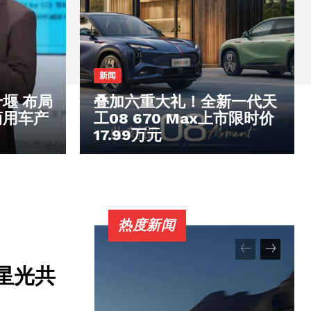
新闻
堰 布局
叠加六重大礼！全新一代天
商用车产
工08 670 Max上市限时价
17.99万元
热度新闻
菱星光共