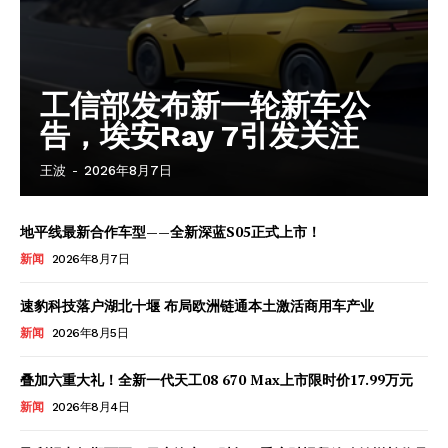
About
Contact us
Subscription Plans
工信部发布新一轮新车公
My account
告，埃安Ray 7引发关注
王波
-
2026年8月7日
地平线最新合作车型——全新深蓝S05正式上市！
新闻
2026年8月7日
速豹科技落户湖北十堰 布局欧洲链通本土激活商用车产业
新闻
2026年8月5日
叠加六重大礼！全新一代天工08 670 Max上市限时价17.99万元
新闻
2026年8月4日