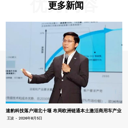
优秀内容
更多新闻
速豹科技落户湖北十堰 布局欧洲链通本土激活商用车产业
王波
-
2026年8月5日