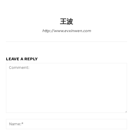
王波
http://www.evxinwen.com
LEAVE A REPLY
Comment:
Na