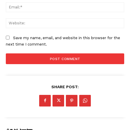
Ema
Web
Save my name, email, and website in this browser for the
next time I comment.
SHARE POST:
News Week
Magazine PRO