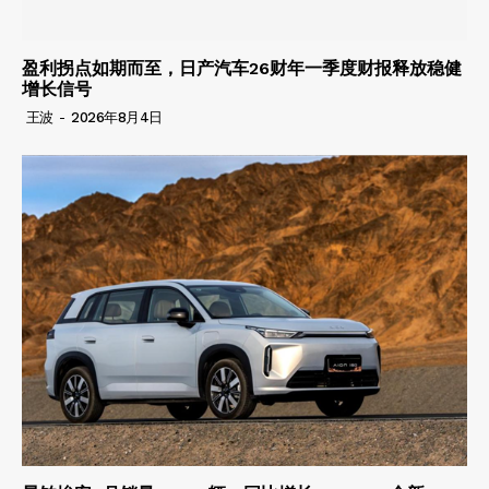
盈利拐点如期而至，日产汽车26财年一季度财报释放稳健
增长信号
王波
-
2026年8月4日