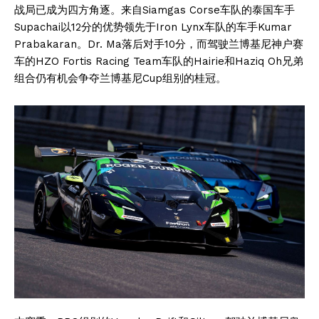
战局已成为四方角逐。来自Siamgas Corse车队的泰国车手
Supachai以12分的优势领先于Iron Lynx车队的车手Kumar
Prabakaran。Dr. Ma落后对手10分，而驾驶兰博基尼神户赛
车的HZO Fortis Racing Team车队的Hairie和Haziq Oh兄弟
组合仍有机会争夺兰博基尼Cup组别的桂冠。