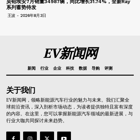
昊铂埃安7月销量34987辆，同比增长31.74%，全新Ray
系列蓄势待发
王波
-
2026年8月3日
EV新闻网
新闻
行业
企业
科技
数据
导购
评测
关于我们
EV新闻网，领略新能源汽车行业的魅力与未来。我们汇聚全
球前沿资讯，深入剖析市场动态，为读者提供独特且富有深度
的内容。在这里，您可以掌握新能源汽车领域的最新进展，与
行业大咖共同探讨未来趋势。