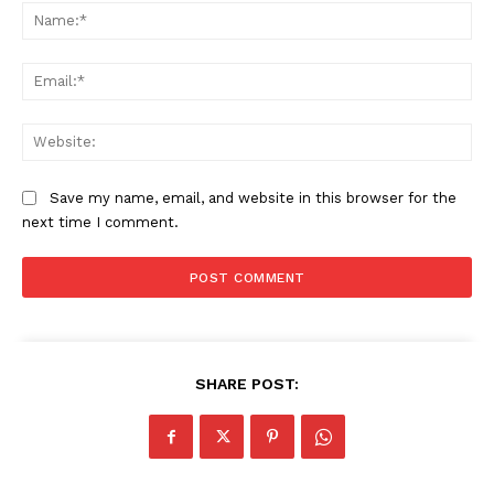
Na
Ema
Web
Save my name, email, and website in this browser for the
next time I comment.
SHARE POST:
News Week
Magazine PRO