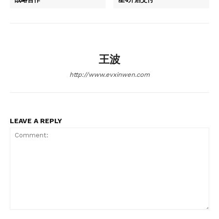
王波
http://www.evxinwen.com
LEAVE A REPLY
Comment: