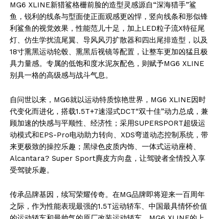
MG6 XLINE新猎鲨格栅前脸的造型灵感源自“深海猎手”鲨
鱼，锐利的线条与型面使正面观感更凶悍，竖向线条和形似锋
利鲨鱼的视觉效果，性能范儿十足，加上LED粒子流X特征尾
灯、仿生学扰流尾翼、导风风刃扩散器和四出尾排造型，以及
18寸熏黑运动轮毂、熏黑后视镜等配置，让整车更加凶猛且极
具力量感。专属的低饱和度水泥灰配色，则赋予MG6 XLINE
别具一格的高级感与战斗气息。
自问世以来，MG6就以运动特质惊艳世界，MG6 XLINE因时
代变化而进化，搭载1.5T+7速湿式DCT“双十佳”动力总成，兼
顾加速的快感与平顺性、经济性；采用SUPERSPORT超级运
动模式和EPS-Pro电动助力转向、XDS弯道动态控制系统，带
来更极致的操控乐趣；黑绿色皮质内饰、一体式运动座椅、
Alcantara? Super Sport麂皮方向盘，让驾驶者全情投入享
受驾驶乐趣。
传承品牌基因，续写荣耀传奇。在MG品牌即将迎来一百周年
之际，作为性能表现最强的1.5T运动轿车、中国最具情怀价值
的运动轿车和最帅气的原厂改装运动轿车，MG6 XLINE的上