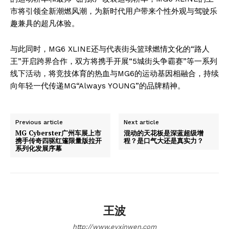
市将引领全新潮燃风潮，为新时代用户带来个性外观与驾驶乐
趣兼具的超凡体验。
与此同时，MG6 XLINE还与代表街头篮球燃情文化的“路人
王”开启跨界合作，双方将携手开展“5城街头争霸赛”等一系列
线下活动，将竞技体育的热血与MG6的运动基因相融合，持续
向年轻一代传递MG“Always YOUNG”的品牌精神。
Previous article
Next article
MG Cyberster广州车展上市
混动的天花板是深蓝超级增
携手传奇四驱红篷限量版拉开
程？是口气大还是真实力？
系列化发展序幕
王波
http://www.evxinwen.com