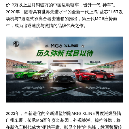
价12万以上且月销破万的中国运动轿车，晋升一代“神车”。
2020年，随着具有世界先进水平的全新一代上汽“蓝芯”1.5T发
动机与7速湿式双离合器变速箱的推出，第三代MG6应势而
生，成为追逐速度与激情的品牌代表之作。
2023年，全新进化的全新猎鲨轿跑MG6 XLINE再度潮燃登陆
广州车展，传承MG百年赛道基因，外观够潮、操控够燃，将
在新汽车时代成为“拒绝平庸、彰显个性”的先锋，续写荣耀传