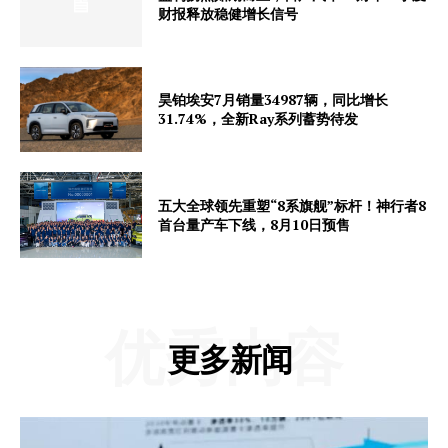
财报释放稳健增长信号
昊铂埃安7月销量34987辆，同比增长
31.74%，全新Ray系列蓄势待发
五大全球领先重塑“8系旗舰”标杆！神行者8
首台量产车下线，8月10日预售
优秀内容
更多新闻