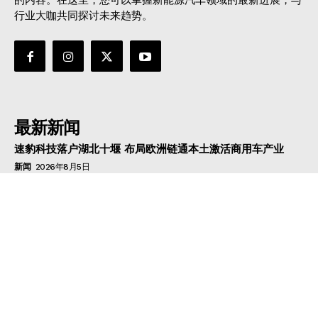
行业大咖共同探讨未来趋势。
最新新闻
速豹科技落户湖北十堰 布局欧洲链通本土激活商用车产业
新闻
2026年8月5日
叠加六重大礼！全新一代天工08 670 Max上市限时价17.99
万元
新闻
2026年8月4日
盈利拐点如期而至，日产汽车26财年一季度财报释放稳健增
长信号
新闻
2026年8月4日
邮件订阅