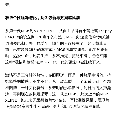
奇。
极致个性诠释进化，历久弥新再掀潮燃风潮
从第一代MG6到MG6 XLINE，从自主品牌首个驾控营Trophy
League的设立到TCR赛车的打造，MG6以“速度信仰”为关键
词独领风潮，将一群爱车、懂车的人连接在了一起，截止目
前，已有超过38万的车主成为MG6的忠实拥趸。他们热爱运
动，热爱生命，热爱生活，从不拘泥，拒绝束缚，拒绝平庸，
这种“激情和愉悦”在MG6一代一代的更迭中被延续下来。
激情不是三分钟的热情，转眼即逝，而是一种热爱生活的、持
续坚持的情感，不离不弃。从一款车型、一个车系，到一个精
神图腾、一种文化符号；从来时的形单影只，到日后的人声鼎
沸，再到现在的执着坚守，这，就是MG6。此次上市的MG6
XLINE，以代表无限想象的“X”命名，再掀潮燃风暴，展现的
正是MG6家族生生不息的生命力和历久弥新的精神血脉。