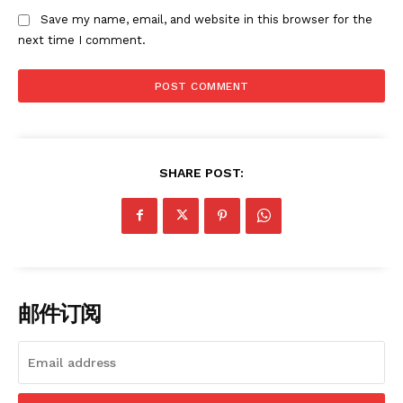
Save my name, email, and website in this browser for the
Company
next time I comment.
About
Contact us
Subscription Plans
My account
SHARE POST:
邮件订阅