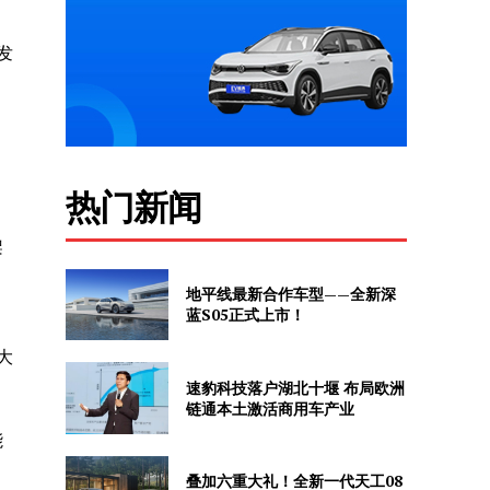
发
热门新闻
架
地平线最新合作车型——全新深
蓝S05正式上市！
大
速豹科技落户湖北十堰 布局欧洲
链通本土激活商用车产业
能
叠加六重大礼！全新一代天工08