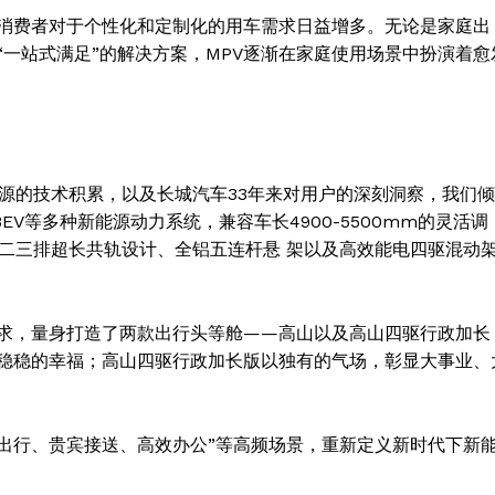
消费者对于个性化和定制化的用车需求日益增多。无论是家庭出
一站式满足”的解决方案，MPV逐渐在家庭使用场景中扮演着愈
源的技术积累，以及长城汽车33年来对用户的深刻洞察，我们倾
EV等多种新能源动力系统，兼容车长4900-5500mm的灵活调
、二三排超长共轨设计、全铝五连杆悬 架以及高效能电四驱混动
Week
求，量身打造了两款出行头等舱——高山以及高山四驱行政加长
e PRO
稳稳的幸福；高山四驱行政加长版以独有的气场，彰显大事业、
Company
出行、贵宾接送、高效办公”等高频场景，重新定义新时代下新
About