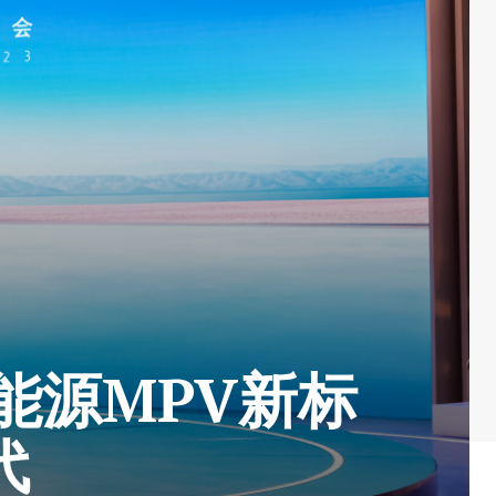
能源MPV新标
代