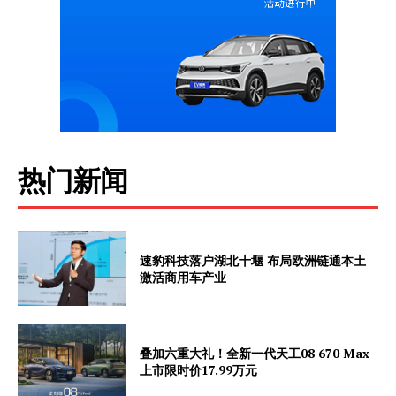
Company
About
Contact us
Subscription Plans
热门新闻
My account
速豹科技落户湖北十堰 布局欧洲链通本土
激活商用车产业
叠加六重大礼！全新一代天工08 670 Max
上市限时价17.99万元