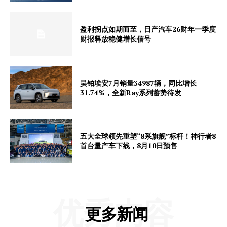
盈利拐点如期而至，日产汽车26财年一季度
财报释放稳健增长信号
昊铂埃安7月销量34987辆，同比增长
31.74%，全新Ray系列蓄势待发
五大全球领先重塑“8系旗舰”标杆！神行者8
首台量产车下线，8月10日预售
优秀内容
更多新闻