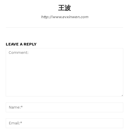
王波
http://www.evxinwen.com
LEAVE A REPLY
Comment:
Na
Ema