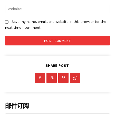
Web
Save my name, email, and website in this browser for the
next time I comment.
SHARE POST:
邮件订阅