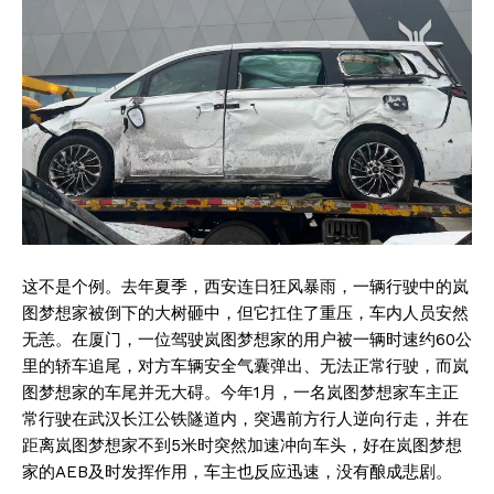
这不是个例。去年夏季，西安连日狂风暴雨，一辆行驶中的岚
图梦想家被倒下的大树砸中，但它扛住了重压，车内人员安然
无恙。在厦门，一位驾驶岚图梦想家的用户被一辆时速约60公
里的轿车追尾，对方车辆安全气囊弹出、无法正常行驶，而岚
图梦想家的车尾并无大碍。今年1月，一名岚图梦想家车主正
常行驶在武汉长江公铁隧道内，突遇前方行人逆向行走，并在
距离岚图梦想家不到5米时突然加速冲向车头，好在岚图梦想
家的AEB及时发挥作用，车主也反应迅速，没有酿成悲剧。