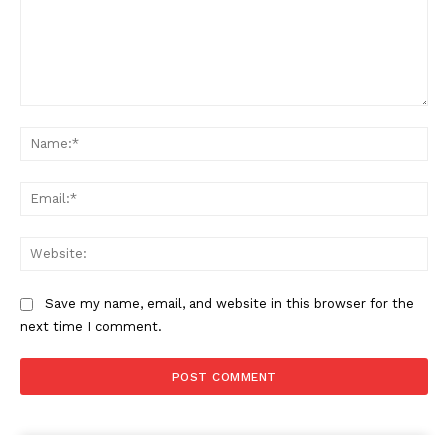
Comment:
Na
Ema
Web
SUBSCRIBE NOW
Save my name, email, and website in this browser for the
next time I comment.
Company
About
Contact us