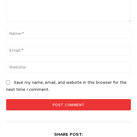
Comment:
Na
Ema
News Week
Magazine PRO
Web
Save my name, email, and website in this browser for the
next time I comment.
SHARE POST: