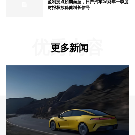
盈利拐点如期而至，日产汽车26财年一季度
财报释放稳健增长信号
优秀内容
更多新闻