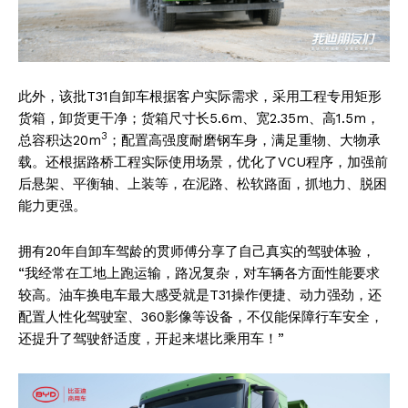
此外，该批T31自卸车根据客户实际需求，采用工程专用矩形
货箱，卸货更干净；货箱尺寸长5.6m、宽2.35m、高1.5m，
3
总容积达20m
；配置高强度耐磨钢车身，满足重物、大物承
载。还根据路桥工程实际使用场景，优化了VCU程序，加强前
后悬架、平衡轴、上装等，在泥路、松软路面，抓地力、脱困
能力更强。
拥有20年自卸车驾龄的贯师傅分享了自己真实的驾驶体验，
“我经常在工地上跑运输，路况复杂，对车辆各方面性能要求
较高。油车换电车最大感受就是T31操作便捷、动力强劲，还
配置人性化驾驶室、360影像等设备，不仅能保障行车安全，
还提升了驾驶舒适度，开起来堪比乘用车！”