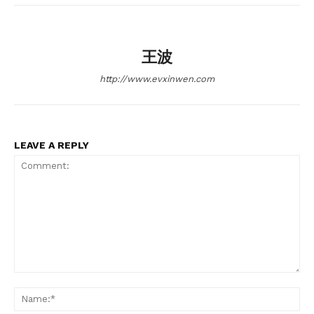
王波
News Week
http://www.evxinwen.com
Magazine PRO
LEAVE A REPLY
Comment:
SUBSCRIBE NOW
Na