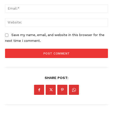
Ema
Company
Web
About
Contact us
Save my name, email, and website in this browser for the
next time I comment.
Subscription Plans
My account
SHARE POST: