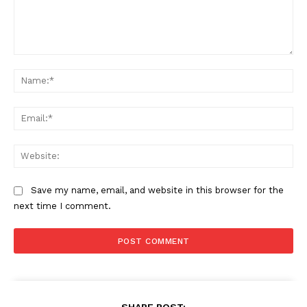
Comment:
Na
Ema
Web
SUBSCRIBE NOW
Save my name, email, and website in this browser for the
next time I comment.
Company
About
Contact us
SHARE POST: