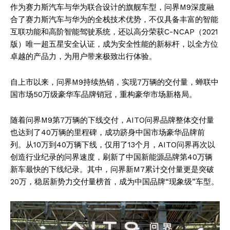
作为赛力斯汽车与华为联合设计的旗舰车型，问界M9深度融
合了赛力斯汽车与华为的全栈技术优势，不仅具备丰富的智能
互联功能和高阶智能驾驶系统，还以高分荣获C-NCAP（2021
版）唯一超五星安全认证，成为安全性能的新标杆，以全方位
卓越的产品力，为用户带来极致出行体验。
自上市以来，问界M9持续热销，实现7万辆的交付量，蝉联中
国市场50万级豪华车品牌销冠，重构豪华市场新格局。
随着问界M9第7万辆的下线交付，AITO问界品牌整体交付量
也达到了40万辆的里程碑，成功跻身中国市场豪华品牌前
列。从10万到40万辆下线，仅用了13个月，AITO问界再次以
创造行业纪录的问界速度，刷新了中国新能源品牌第40万辆
新车最快的下线纪录。其中，问界新M7累计交付量更是突破
20万，稳居新势力交付量榜首，成为中国品牌“现象级”车型。