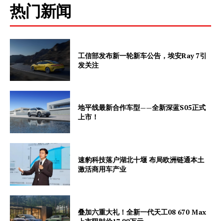
热门新闻
工信部发布新一轮新车公告，埃安Ray 7引
发关注
地平线最新合作车型——全新深蓝S05正式
上市！
速豹科技落户湖北十堰 布局欧洲链通本土
激活商用车产业
叠加六重大礼！全新一代天工08 670 Max