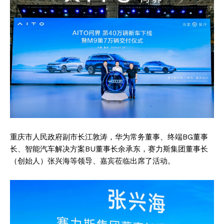
重庆市人民政府副市长江敦涛，华为常务董事、终端BG董事
长、智能汽车解决方案BU董事长余承东，赛力斯集团董事长
（创始人）张兴海等领导、嘉宾莅临出席了活动。