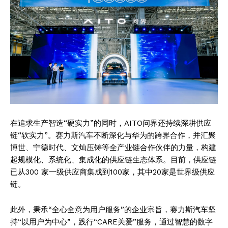
在追求生产智造“硬实力”的同时，AITO问界还持续深耕供应
链“软实力”。赛力斯汽车不断深化与华为的跨界合作，并汇聚
博世、宁德时代、文灿压铸等全产业链合作伙伴的力量，构建
起规模化、系统化、集成化的供应链生态体系。目前，供应链
已从300 家一级供应商集成到100家，其中20家是世界级供应
链。
此外，秉承“全心全意为用户服务”的企业宗旨，赛力斯汽车坚
持“以用户为中心”，践行“CARE关爱”服务，通过智慧的数字