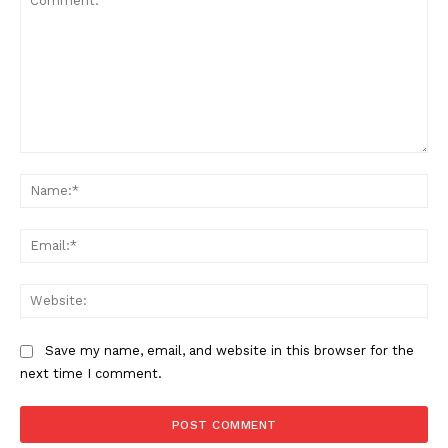
Comment:
Na
Ema
Web
Save my name, email, and website in this browser for the
next time I comment.