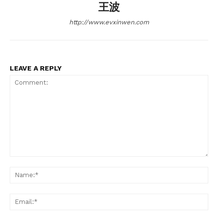
王波
http://www.evxinwen.com
LEAVE A REPLY
Comment:
Na
Ema