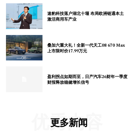
速豹科技落户湖北十堰 布局欧洲链通本土
激活商用车产业
叠加六重大礼！全新一代天工08 670 Max
上市限时价17.99万元
盈利拐点如期而至，日产汽车26财年一季度
财报释放稳健增长信号
优秀内容
更多新闻