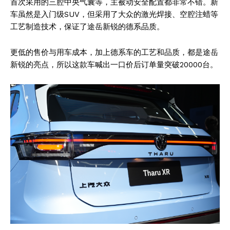
首次采用的三腔中央气囊等，主被动安全配置都非常不错。新
车虽然是入门级SUV，但采用了大众的激光焊接、空腔注蜡等
工艺制造技术，保证了途岳新锐的德系品质。
News Week
Magazine PRO
更低的售价与用车成本，加上德系车的工艺和品质，都是途岳
新锐的亮点，所以这款车喊出一口价后订单量突破20000台。
SUBSCRIBE NOW