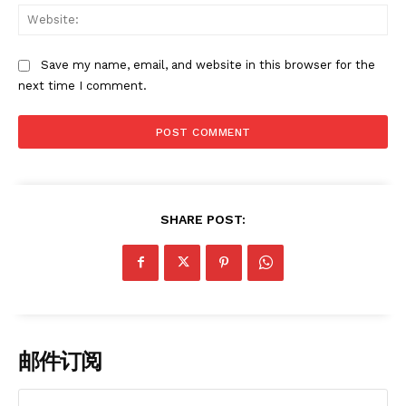
Web
Save my name, email, and website in this browser for the
next time I comment.
SHARE POST:
邮件订阅