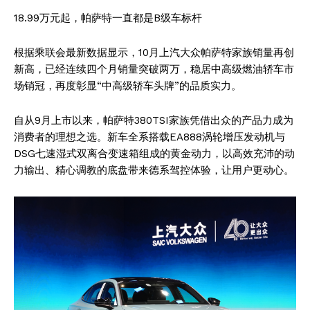
Company
18.99万元起，帕萨特一直都是B级车标杆
About
根据乘联会最新数据显示，10月上汽大众帕萨特家族销量再创
新高，已经连续四个月销量突破两万，稳居中高级燃油轿车市
Contact us
场销冠，再度彰显“中高级轿车头牌”的品质实力。
Subscription Plans
My account
自从9月上市以来，帕萨特380TSI家族凭借出众的产品力成为
消费者的理想之选。新车全系搭载EA888涡轮增压发动机与
DSG七速湿式双离合变速箱组成的黄金动力，以高效充沛的动
力输出、精心调教的底盘带来德系驾控体验，让用户更动心。