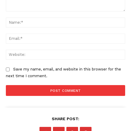
Subscription Plans
Comment:
My account
Na
Ema
Web
Save my name, email, and website in this browser for the
next time I comment.
SHARE POST: