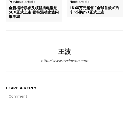
Magazine PRO
Previous article
Next article
全新福特领睿及领裕插电混动
18.68万元起售 “全球首款AI汽
SUV正式上市 福特混动家族闪
车”小鹏P7+正式上市
耀羊城
王波
http://www.evxinwen.com
SUBSCRIBE NOW
LEAVE A REPLY
Company
About
Contact us