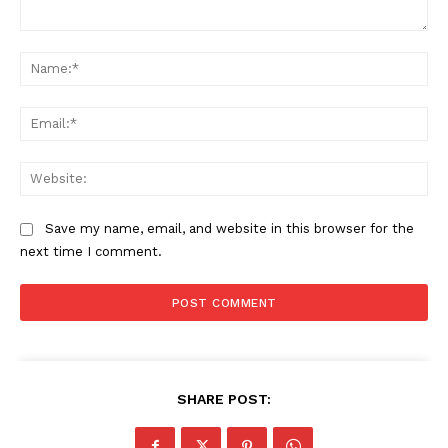
My account
Comment:
Na
Ema
Web
Save my name, email, and website in this browser for the
next time I comment.
SHARE POST: