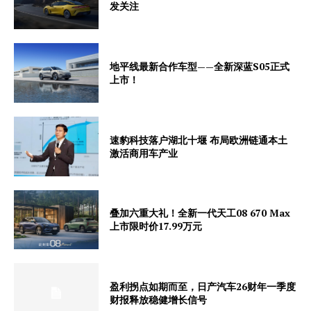
发关注
地平线最新合作车型——全新深蓝S05正式
上市！
速豹科技落户湖北十堰 布局欧洲链通本土
激活商用车产业
叠加六重大礼！全新一代天工08 670 Max
上市限时价17.99万元
盈利拐点如期而至，日产汽车26财年一季度
财报释放稳健增长信号