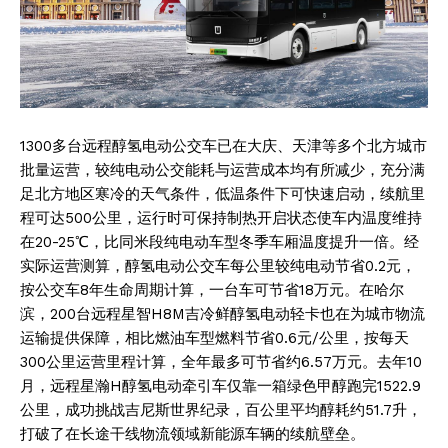
1300多台远程醇氢电动公交车已在大庆、天津等多个北方城市
批量运营，较纯电动公交能耗与运营成本均有所减少，充分满
足北方地区寒冷的天气条件，低温条件下可快速启动，续航里
程可达500公里，运行时可保持制热开启状态使车内温度维持
在20-25℃，比同米段纯电动车型冬季车厢温度提升一倍。经
实际运营测算，醇氢电动公交车每公里较纯电动节省0.2元，
按公交车8年生命周期计算，一台车可节省18万元。在哈尔
滨，200台远程星智H8M吉冷鲜醇氢电动轻卡也在为城市物流
运输提供保障，相比燃油车型燃料节省0.6元/公里，按每天
300公里运营里程计算，全年最多可节省约6.57万元。去年10
月，远程星瀚H醇氢电动牵引车仅靠一箱绿色甲醇跑完1522.9
公里，成功挑战吉尼斯世界纪录，百公里平均醇耗约51.7升，
打破了在长途干线物流领域新能源车辆的续航壁垒。