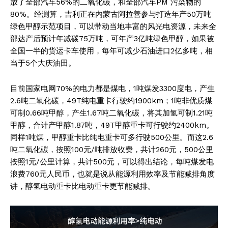
放了全部汽车56%的二氧化碳，和全部汽车PM 污染物的
80%。经测算，吉利正在内蒙古阿拉善参与打造年产50万吨
绿色甲醇示范项目，可以带动当地丰富的风光电资源，未来全
部达产后预计年减碳75万吨，可年产3亿吨绿色甲醇，如果被
全国一半的货运卡车使用，每年可减少石油进口2亿多吨，相
当于5个大庆油田。
目前国家电网70%的电力都是煤电，1吨煤发3300度电，产生
2.6吨二氧化碳，49T纯电重卡行驶约1900km；1吨非优质煤
可制0.66吨甲醇，产生1.67吨二氧化碳，将其加氢可制1.21吨
甲醇，合计产甲醇1.87吨，49T甲醇重卡可行驶约2400km。
同样1吨煤，甲醇重卡比纯电重卡可多行驶500公里。而这2.6
吨二氧化碳，按照100元/吨排放收费，共计260元，500公里
按照1元/公里计算，共计500元，可以得出结论，每吨煤发电
浪费760元人民币，也就是说从能源利用效率及节能减排角度
讲，醇氢电动重卡比电动重卡更节能减排。