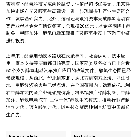
吉利旗下醇氢科技完成两轮融资，估值已超15亿美元，未来将
加快市场布局及醇氢生态建设，进一步巩固提升产业生态链合
作，发展基础实力。此外，远程还与银河资本完成醇氢电动首
支产业母基金合作协议签署，总规模20亿元，基金将围绕甲醇
制备、甲醇加注、醇氢电动车辆推广及醇氢生态上下游产业链
进行投资。
近年来，醇氢电动技术路线在政策导向、社会认可、技术应
用、资本支持等层面都日趋完善，国家部委及各省市已出台近
50个支持醇氢电动汽车推广应用的政策文件。醇氢生态圈已经
形成规模，从西北、华北到东北，从北方到南方上海、浙江等
地，甲醇经济的火种已经点燃。在全国范围内，远程依托吉利
在甲醇领域的全产业链领先优势，将继续推广绿醇制备、甲醇
加注、醇氢电动汽车“三位一体”醇氢生态模式，推动行业跨越
油气时代，迈入醇氢时代，以科技创新因地制宜培育中国新质
生产力。
News Week
Magazine PRO
Previous article
Next article