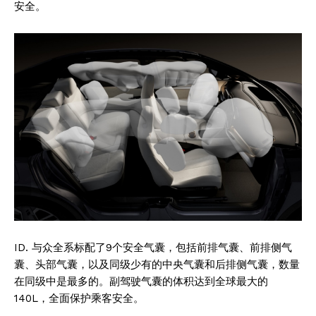
安全。
SUBSCRIBE NOW
ID. 与众全系标配了9个安全气囊，包括前排气囊、前排侧气
Company
囊、头部气囊，以及同级少有的中央气囊和后排侧气囊，数量
在同级中是最多的。副驾驶气囊的体积达到全球最大的
About
140L，全面保护乘客安全。
Contact us