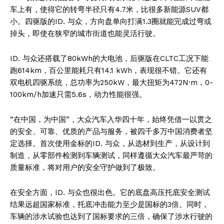
车上有，使得它的转弯半径只有4.7米，比很多新能源SUV都
小。四驱版的ID. 与众，方向盘单向打满1.3圈就能完成过弯或
掉头，即使在狭窄的城市街道也能灵活行驶。
ID. 与众还搭载了80kWh的大电池，后驱版在CLTC工况下能
跑614km，百公里能耗只有14.1 kWh，表现很不错。它还有
双电机四驱系统，总功率为250kW，最大扭矩为472N·m，0-
100km/h加速只需5.6s，动力性能很强。
“在中国，为中国”，大众汽车入华四十年，始终凭借一以贯之
的安全、可靠、优质的产品与服务，被四千多万中国消费者坚
定选择。首次使用金标的ID. 与众，从选材到生产，从设计到
制造，从零部件检测到车辆测试，同样遵循大众汽车最严苛的
质量标准，将对用户的安全守护做到了极致。
在安全方面，ID. 与众也很出色。它的底盘高压托底安全测试
结果远超国家标准，托底冲击能力至少是国标的3倍。同时，
News Week
车辆的涉水试验也达到了国标要求的三倍，确保了涉水行驶的
Magazine PRO