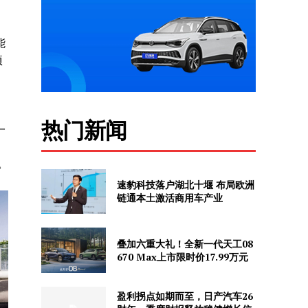
能
项
，
热门新闻
一
。
速豹科技落户湖北十堰 布局欧洲
链通本土激活商用车产业
叠加六重大礼！全新一代天工08
670 Max上市限时价17.99万元
盈利拐点如期而至，日产汽车26