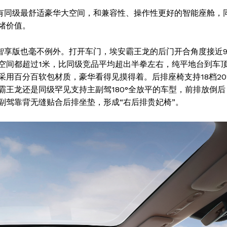
拥有同级最舒适豪华大空间，和兼容性、操作性更好的智能座舱，
绪价值。
智享版也毫不例外。打开车门，埃安霸王龙的后门开合角度接近9
空间都超过1米，比同级竞品平均超出半拳左右，纯平地台到车
采用百分百软包材质，豪华看得见摸得着。后排座椅支持18档20
霸王龙还是同级罕见支持主副驾180°全放平的车型，前排放倒后
副驾靠背无缝贴合后排坐垫，形成“右后排贵妃椅”。