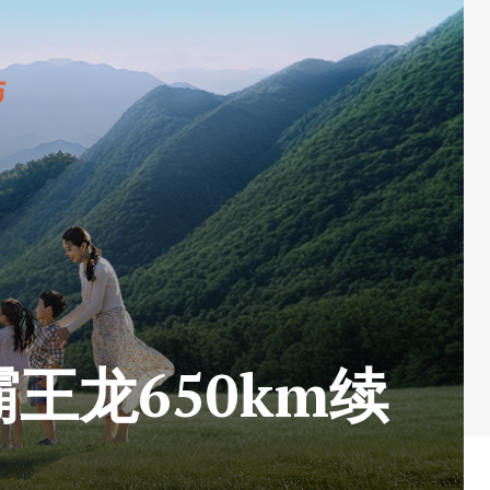
王龙650km续