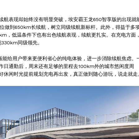
的续航表现却始终没有明显突破，埃安霸王龙650智享版的出现就
价位做到650km长续航，树立同级续航新标杆。此外，得益于多
100km，低温条件下也有出色续航表现，续航更扎实。在充电方面
330km同级领先。
享版能给用户带来更便利省心的纯电体验，进一步消除续航焦虑。
日通勤后，周末还有足够的里程去100km外的城市悠闲度周
好休闲时光提前规划充电再出发，真正做到随心游玩，说走就走
Week
e PRO
Company
About