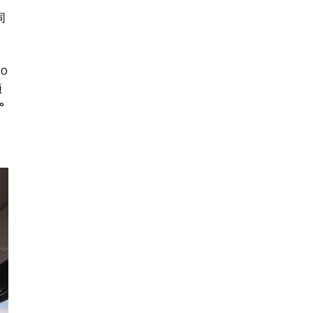
同
0
顶
°