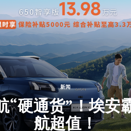
新闻
续航“硬通货”！埃安霸
航超值！