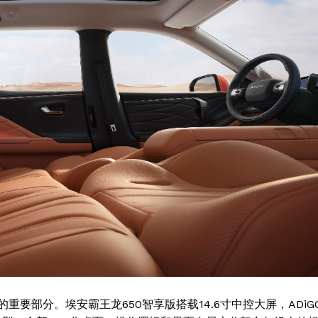
要部分。埃安霸王龙650智享版搭载14.6寸中控大屏，ADiG