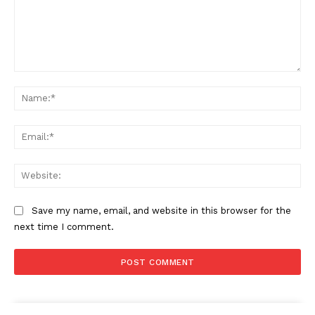
Comment:
Na
Ema
News Week
Magazine PRO
Web
Save my name, email, and website in this browser for the
next time I comment.