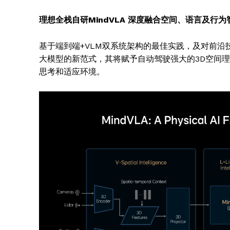
理想全栈自研MindVLA 深度融合空间、语言及行为
基于端到端+VLM双系统架构的最佳实践，及对前沿技
大模型的新范式，其将赋予自动驾驶强大的3D空间
思考和适应环境。
News 
Magazin