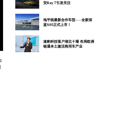
安Ray 7引发关注
地平线最新合作车型——全新深
蓝S05正式上市！
速豹科技落户湖北十堰 布局欧洲
链通本土激活商用车产业
和
围
在