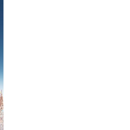
Week
e PRO
Company
About