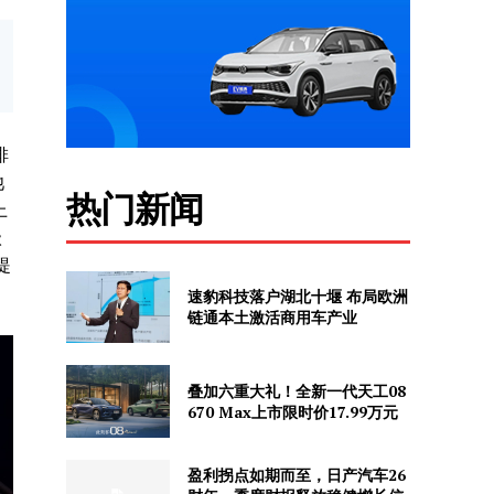
排
池
热门新闻
上
级
提
速豹科技落户湖北十堰 布局欧洲
链通本土激活商用车产业
叠加六重大礼！全新一代天工08
670 Max上市限时价17.99万元
盈利拐点如期而至，日产汽车26