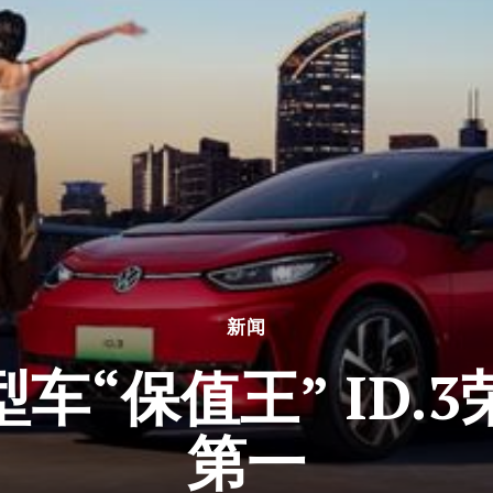
新闻
车“保值王” ID.
第一