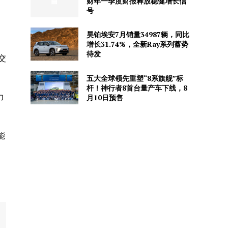
财年一季度财报释放稳健增长信
号
昊铂埃安7月销量34987辆，同比
增长31.74%，全新Ray系列蓄势
待发
交
五大全球领先重塑“8系旗舰”标
杆！神行者8首台量产车下线，8
力
月10日预售
能