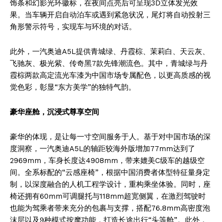
饰条和幻影光环徽标，在夜间点亮后可呈现3D立体发光效
果。当车辆开启自动泊车或遇到紧急状况，尾灯将自动投射三
角形警示符号，实现车与环境的对话。
此外，一汽奥迪A5L提供青城绿、丹霞棕、茉莉白、天云灰、
飞驰灰、极光紫、传奇黑7款先锋潮流色。其中，青城绿与丹
霞棕两款高定流光车漆为中国市场专属配色，以更高质感的视
觉色彩，彰显“东方美学”的独特气韵。
豪华座舱
，
沉浸式尊享
空间
豪华的体现，是让每一寸空间服务于人。基于对中国市场的深
度洞察，一汽奥迪A5L的轴距较海外版增加77mm达到了
2969mm，车身长度达4908mm，带来媲美C级车的越级空
间。全系标配的“云感座椅”，根据中国消费者体型特征量身定
制，以深度融合的人机工程学设计，重构乘坐体验。同时，座
椅还拥有60mm可调腿托与118mm超宽侧翼，在激烈驾驶时
也能为驾乘者带来充分的包裹与支撑，搭配76.8mm高密度泡
沫层以及9种模式按摩功能，打造长途出行“头等舱”。此外，