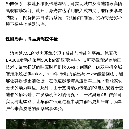
矩阵体系，构建多维度传感网络，可实现城市及高速路段高阶
驾驶辅助功能。此外，激光雷达采用嵌入式布局，兼顾美学与
功能，且配备恒温自清洁系统，能确保在雨雪、泥泞等恶劣环
境下保持传感器洁净。
性能澎湃
，高品质驾控体验
一汽奥迪A5L的动力系统实现了效能与性能的平衡。第五代
EA888发动机采用500bar高压喷油与VTG可变截面涡轮增压
技术，最大扭矩的响应时间提快0.4s；创新的HDI双电机全域
智混系统提供18kW、230牛·米动力输出与25kW能量回收，能
够让其起步更加敏捷，在低速起步与高速超车工况下都能实现
更快的动力响应。此外，由于支持动力传递的P3电机安装于变
速箱的输出端，在发动机关闭的情况下，一汽奥迪A5L依然可
实现纯电驱动，让车辆在低速过程中动力输出更加平顺，为客
户带来高质感的豪华驾享体验。