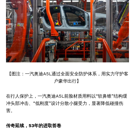
Company
About
Contact us
Subscription Plans
My account
【图注：一汽奥迪A5L通过全面安全防护体系，用实力守护客
户豪华出行】
在行人保护上，一汽奥迪A5L前脸材质用料以“软鼻锥”结构缓
冲头部冲击、“低刚度”设计分散小腿受力，显著降低碰撞伤
害。
传奇延续
，
53年
的进取
答卷