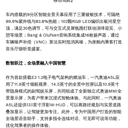
移动驾舱】
车内搭载的9分区智能全景天幕应用了三重镀银技术，可隔绝
99.9%紫外线与83.8%热能；102颗RGB LED编织出银河星空
顶，满足30色调节，可与交互式灵犀氛围灯联动演绎迎宾、小
憩等场景；Bang & Olufsen音响系统集成16枚扬声器，通过
车辆噪声补偿（VNC）算法实时抵消风噪，为座舱内乘客打造
音乐厅级听觉盛宴。
数智跃迁
，全场景融
入
中国智慧
作为首款搭载E3 1.2电子电气架构的燃油车，一汽奥迪A5L应
用了11.9英寸领航视界、14.5英寸的全景中控屏以及10.9英寸
带隐身模式的副驾娱乐屏，共同组成了全新独立式奥迪MMI全
景显示屏，为客户带来沉浸式智舱体验。与此同时，一汽奥迪
A5L还提供13.1英寸浮影W-HUD，可以将路径规划与实景道路
叠加显示，让驾驶更加专注。此外，专为中国用户打造的智能
全场景语音助手，支持多指令连续对话、可见即可说等功能，
优化驾乘者的操作体验。