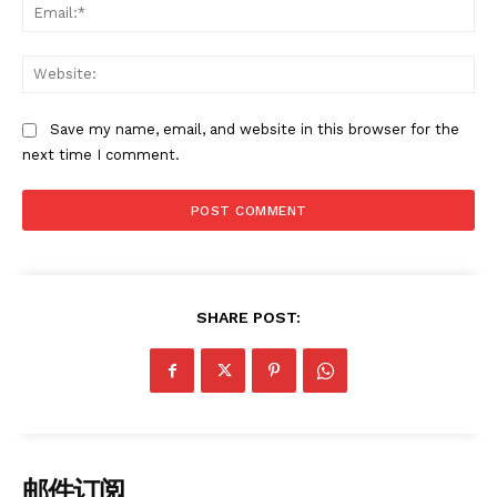
Ema
Web
Save my name, email, and website in this browser for the
next time I comment.
SHARE POST:
邮件订阅