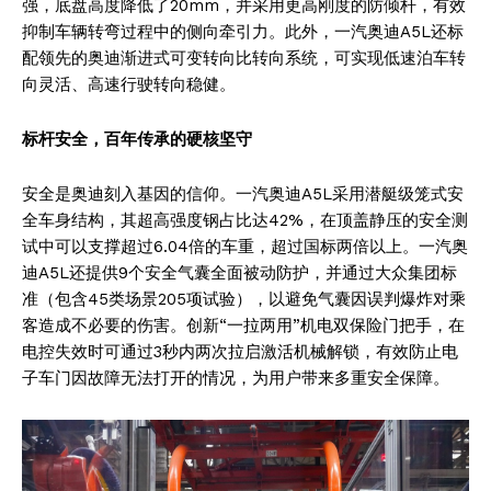
强，底盘高度降低了20mm，并采用更高刚度的防倾杆，有效
抑制车辆转弯过程中的侧向牵引力。此外，一汽奥迪A5L还标
配领先的奥迪渐进式可变转向比转向系统，可实现低速泊车转
向灵活、高速行驶转向稳健。
News Week
标杆安全
，百年传承
的硬核坚守
Magazine PRO
安全是奥迪刻入基因的信仰。一汽奥迪A5L采用潜艇级笼式安
全车身结构，其超高强度钢占比达42%，在顶盖静压的安全测
试中可以支撑超过6.04倍的车重，超过国标两倍以上。一汽奥
迪A5L还提供9个安全气囊全面被动防护，并通过大众集团标
准（包含45类场景205项试验），以避免气囊因误判爆炸对乘
客造成不必要的伤害。创新“一拉两用”机电双保险门把手，在
电控失效时可通过3秒内两次拉启激活机械解锁，有效防止电
子车门因故障无法打开的情况，为用户带来多重安全保障。
SUBSCRIBE NOW