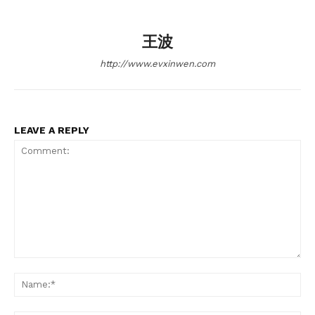
王波
http://www.evxinwen.com
LEAVE A REPLY
Comment:
Na