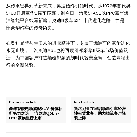
从传承经典到革新未来，奥迪始终引领时代。从1972年首代奥
迪80开启豪华B级车序幕，到今日一汽奥迪A5L以PPC豪华燃
油智能平台续写新篇，奥迪B级车53年十代进化之路，恰是一
部豪华汽车的传奇简史。
在奥迪品牌与生俱来的进取精神下，专属于燃油车的豪华进化
永无止境，一汽奥迪A5L也将再度引领豪华B级车市场价值跃
迁，为中国客户打造颠覆想象的划时代智美座驾，创造高端出
行的全新体验。
Previous article
Next article
豪华智能电动旗舰SUV 价值标
斯堪尼亚在华启动牵引车经营
杆实力之选 一汽奥迪Q6L e-
性租赁业务，助力物流客户轻
tron家族重磅上市
装上阵