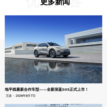
优秀内容
更多新闻
地平线最新合作车型——全新深蓝S05正式上市！
王波
-
2026年8月7日