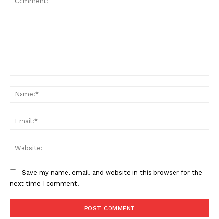
Comment:
Na
Ema
Web
Save my name, email, and website in this browser for the
next time I comment.