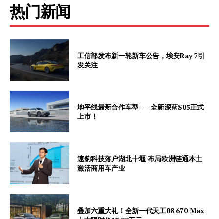
热门新闻
Contact us
Subscription Plans
My account
工信部发布新一轮新车公告，埃安Ray 7引
发关注
地平线最新合作车型——全新深蓝S05正式
上市！
速豹科技落户湖北十堰 布局欧洲链通本土
激活商用车产业
叠加六重大礼！全新一代天工08 670 Max