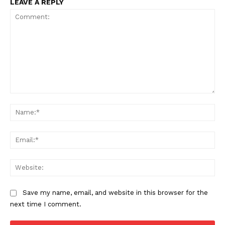
Company
LEAVE A REPLY
About
Contact us
Subscription Plans
My account
Comment:
Na
Ema
Web
Save my name, email, and website in this browser for the
next time I comment.