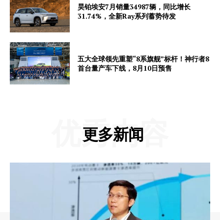
昊铂埃安7月销量34987辆，同比增长
31.74%，全新Ray系列蓄势待发
五大全球领先重塑“8系旗舰”标杆！神行者8
首台量产车下线，8月10日预售
优秀内容
更多新闻