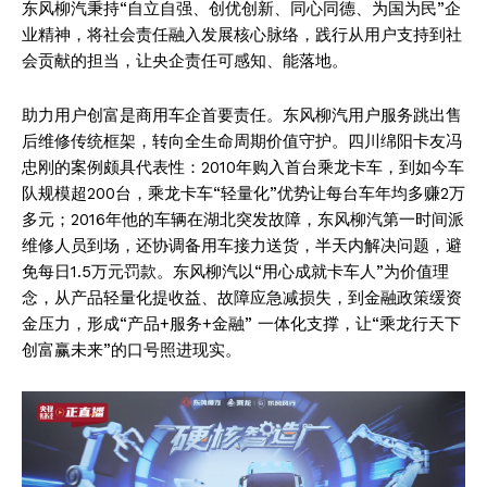
东风柳汽秉持“自立自强、创优创新、同心同德、为国为民”企
业精神，将社会责任融入发展核心脉络，践行从用户支持到社
会贡献的担当，让央企责任可感知、能落地。
助力用户创富是商用车企首要责任。东风柳汽用户服务跳出售
后维修传统框架，转向全生命周期价值守护。四川绵阳卡友冯
忠刚的案例颇具代表性：2010年购入首台乘龙卡车，到如今车
队规模超200台，乘龙卡车“轻量化”优势让每台车年均多赚2万
SUBSCRIBE NOW
多元；2016年他的车辆在湖北突发故障，东风柳汽第一时间派
维修人员到场，还协调备用车接力送货，半天内解决问题，避
免每日1.5万元罚款。东风柳汽以“用心成就卡车人”为价值理
念，从产品轻量化提收益、故障应急减损失，到金融政策缓资
Company
金压力，形成“产品+服务+金融” 一体化支撑，让“乘龙行天下
创富赢未来”的口号照进现实。
About
Contact us
Subscription Plans
My account