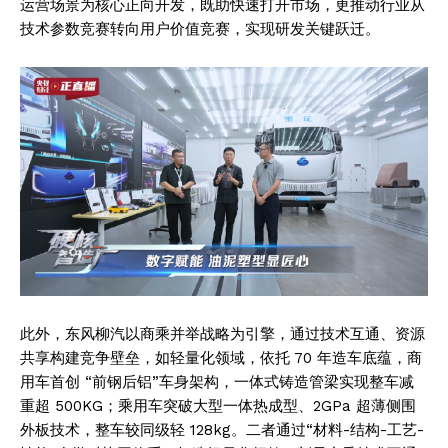
运营场景为核心正向开发，既助快速打开市场，更推动行业从
技术参数竞赛转向用户价值竞赛，实现研发关键跃迁。
此外，东风柳汽以商乘并举战略为引擎，通过技术互通、资源
共享构建竞争壁垒，如轻量化领域，依托 70 年造车底蕴，商
用车首创 “前钢后铝”车身架构，一体式铸造管梁实现整车减
重超 500KG；乘用车突破大型一体热成型、2GPa 超薄侧围
外板技术，整车较同级轻 128kg。二者通过“材料-结构-工艺-