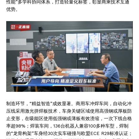
性能”多学科协同体系，打造轻量化标签，彰显商乘技术互通
优势。
制造环节，“精益智造”成效显著。商用车冲焊车间，自动化冲
压线采用激光拼焊板技术，车身关键区域使用高强钢或厚板防
止变形，在吸能区使用低强钢或薄板有效溃缩，一次下线合格
率超98%；焊装车间，136台机器人兼容100多种车型，焊制
的“龙骨构架”车身经30次实车碰撞与欧盟ECE R29标准认证；