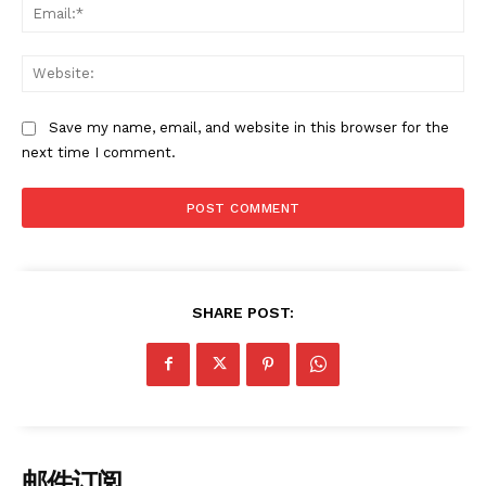
Ema
Web
Save my name, email, and website in this browser for the
next time I comment.
SHARE POST:
邮件订阅