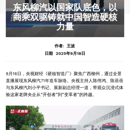
东风柳汽以国家队底色，以
商乘双驱铸就中国智造硬核
力量
作者:
王波
2025年9月18日
日期
9月16日，央视财经《硬核智造厂》聚焦广西柳州，通过全景
直播展现东风柳汽71年造车脉络。央视主持人陈伟鸿、陈蓓蓓
与东风柳汽刘小平书记、展新副总经理一道，带观众沉浸式体
验这家老牌央企从“开创者”到“变革者”的跨越。