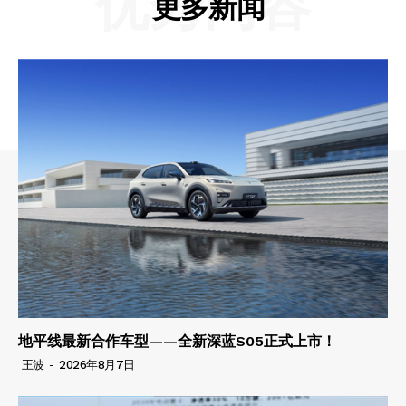
优秀内容
更多新闻
地平线最新合作车型——全新深蓝S05正式上市！
王波
-
2026年8月7日