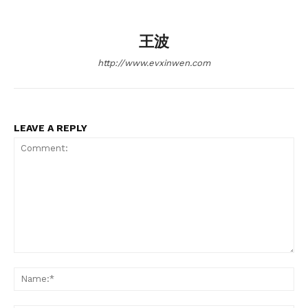
王波
http://www.evxinwen.com
LEAVE A REPLY
Comment:
Na