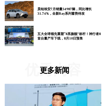
昊铂埃安7月销量34987辆，同比增长
31.74%，全新Ray系列蓄势待发
五大全球领先重塑“8系旗舰”标杆！神行者8
首台量产车下线，8月10日预售
优秀内容
更多新闻