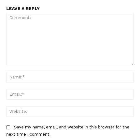
LEAVE A REPLY
Comment:
Na
Ema
Web
Save my name, email, and website in this browser for the
next time I comment.