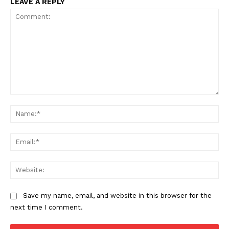
LEAVE A REPLY
Comment:
Na
News Week
Magazine PRO
Ema
Web
Save my name, email, and website in this browser for the
next time I comment.