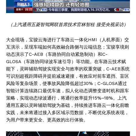
（上汽通用五菱智驾网联首席技术官林智桂 接受央视采访）
大会现场，宝骏云海进行了车路云一体化HMI（人机界面）交
互演示，呈现车端如何高效融合路侧与云端信息；宝骏享境则
动态演示了C-AEB（车路协同自动紧急制动）和C-
GLOSA（车路协同绿波车速引导）等功能。在车路云技术赋
能下，灵眸辅助驾驶实现安全与效率的双重突破，C-AEB系统
可识别超视距障碍并提前减速避撞，有效应对前车遮挡、盲区
风险等复杂场景，使事故风险降低超过30%；C-GLOSA通过
智能计算连续路口最优车速，拟人化动态调整变道时机和跟车
策略，实现动态绿波通行，将通行效率提升15%–18%。上汽
通用五菱以灵眸辅助驾驶为基础，持续推进车路云一体化前瞻
实践，未来将通过接入多区域示范数据，不断优化系统表现，
为用户带来更安全、更高效的出行体验。