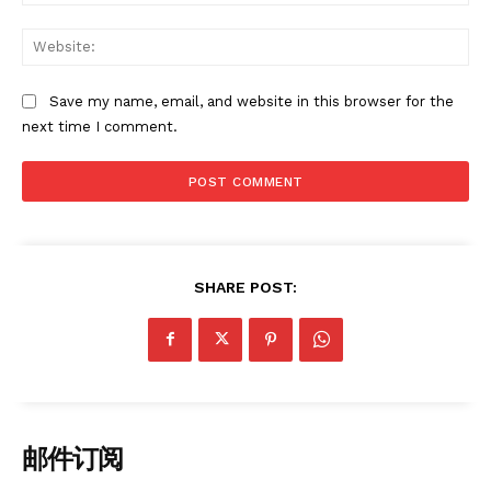
Web
News Week
Save my name, email, and website in this browser for the
Magazine PRO
next time I comment.
SHARE POST:
SUBSCRIBE NOW
邮件订阅