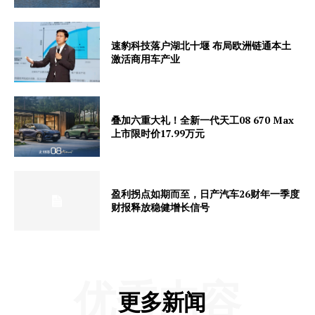
速豹科技落户湖北十堰 布局欧洲链通本土
激活商用车产业
叠加六重大礼！全新一代天工08 670 Max
上市限时价17.99万元
盈利拐点如期而至，日产汽车26财年一季度
财报释放稳健增长信号
优秀内容
更多新闻