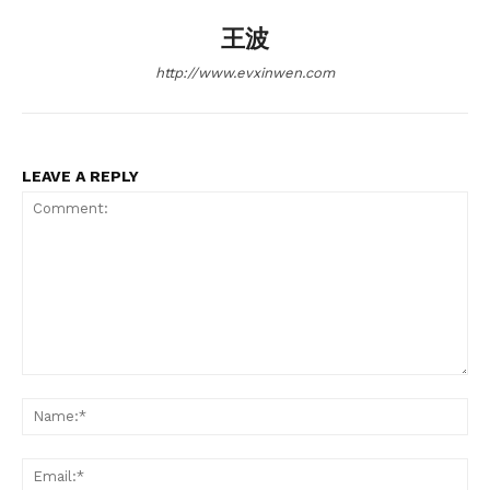
王波
http://www.evxinwen.com
LEAVE A REPLY
Comment:
Na
Ema