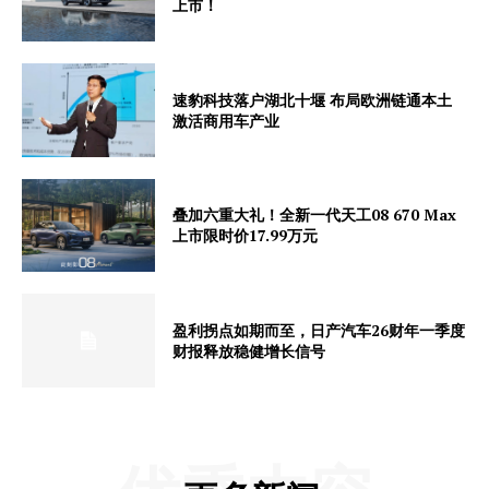
上市！
速豹科技落户湖北十堰 布局欧洲链通本土
激活商用车产业
叠加六重大礼！全新一代天工08 670 Max
上市限时价17.99万元
盈利拐点如期而至，日产汽车26财年一季度
财报释放稳健增长信号