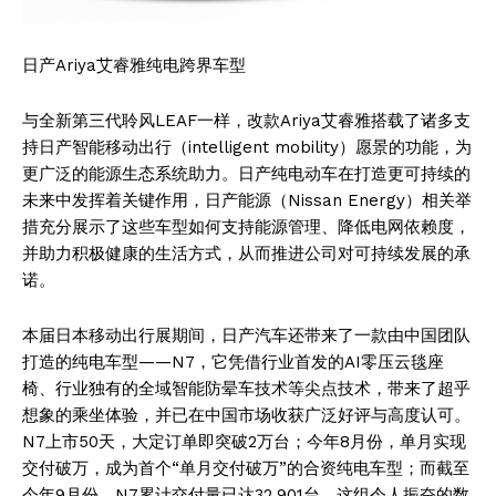
日产Ariya艾睿雅纯电跨界车型
与全新第三代聆风LEAF一样，改款Ariya艾睿雅搭载了诸多支
持日产智能移动出行（intelligent mobility）愿景的功能，为
更广泛的能源生态系统助力。日产纯电动车在打造更可持续的
SUBSCRIBE NOW
未来中发挥着关键作用，日产能源（Nissan Energy）相关举
措充分展示了这些车型如何支持能源管理、降低电网依赖度，
并助力积极健康的生活方式，从而推进公司对可持续发展的承
诺。
Company
本届日本移动出行展期间，日产汽车还带来了一款由中国团队
About
打造的纯电车型——N7，它凭借行业首发的AI零压云毯座
椅、行业独有的全域智能防晕车技术等尖点技术，带来了超乎
Contact us
想象的乘坐体验，并已在中国市场收获广泛好评与高度认可。
Subscription Plans
N7上市50天，大定订单即突破2万台；今年8月份，单月实现
My account
交付破万，成为首个“单月交付破万”的合资纯电车型；而截至
今年9月份，N7累计交付量已达32,901台。这组令人振奋的数