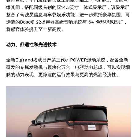
缀其间，搭配同级首创的双14.3英寸一体式显示屏，该显示屏
整合了驾驶员信息与车载娱乐功能，进一步烘托豪华氛围。可
选装的Bose® 22扬声器高级音响系统与 64 色环境氛围灯，
将感官体验提升至全新高度。
动力、舒适性和先进技术
全新Elgrand搭载日产第三代e-POWER混动系统，配备全新
研发的专属发动机与模块化五合一电驱动力总成，可以实现细
腻的动力表现、更静谧的运行效果与更高的燃油经济性。