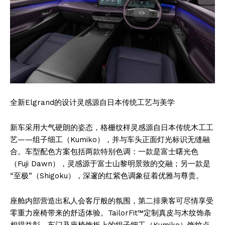
全新Elgrand的设计灵感源自日本传统工艺与美学
新车采用大气硬朗的姿态，格栅纹样灵感源自日本传统木工工
艺——组子细工（Kumiko），并与车头正面灯光标识无缝融
合。车型配色方案包括两款特别色调：一款是富士曙光色
（Fuji Dawn），灵感源于富士山黎明景致的交融；另一款是
“至极”（Shigoku），深邃的红紫色调象征着优雅与尊贵。
座舱内部营造出私人会客厅般的氛围，第二排乘客可尽情享受
零重力座椅带来的舒适体验。TailorFit™定制真皮与木纹饰条
相得益彰，车门及座椅饰板上的组子细工（Kumiko）饰纹点