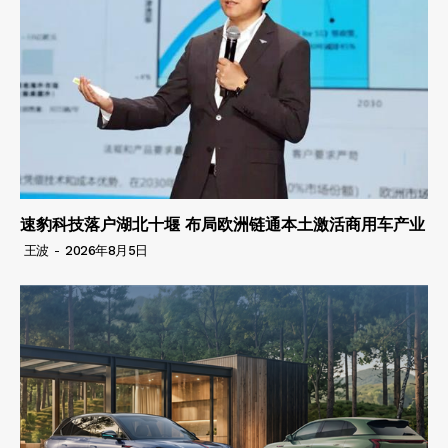
速豹科技落户湖北十堰 布局欧洲链通本土激活商用车产业
王波
-
2026年8月5日