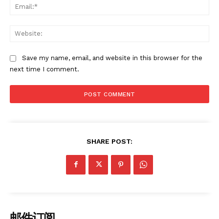
Ema
Web
Save my name, email, and website in this browser for the
next time I comment.
SHARE POST:
邮件订阅