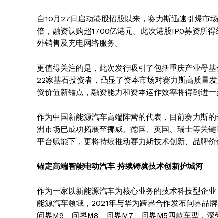
自10月27日启动港股招股以来，赛力斯迅速引爆市
倍，融资认购超1700亿港元。此次港股IPO募资所
外销售及充电网络服务。
更值得关注的是，此次发行吸引了包括重庆产业母基
22家基石投资者，凸显了资本市场对赛力斯高质量
资价值新锚点，融资能力和资本运作效率将得到进一
作为中国新能源汽车高端阵营的代表，目前赛力斯的
洲市场已成功拓展至挪威、德国、英国、瑞士等关键区
平台赋能下，更将持续推动赛力斯技术创新、品牌价
News 
Magazin
锚定高端智能电动汽车 持续铸就技术创新护城河
作为一家以新能源汽车为核心业务的技术科技型企业，
能源汽车领域，2021年与华为跨界合作发布问界品
问界M9、问界M8、问界M7、问界M5四款车型，