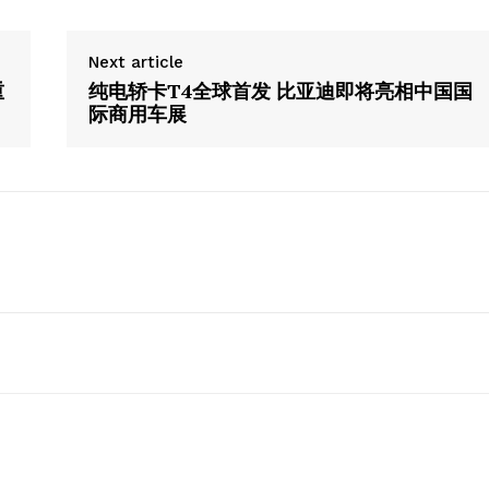
Next article
重
纯电轿卡T4全球首发 比亚迪即将亮相中国国
际商用车展