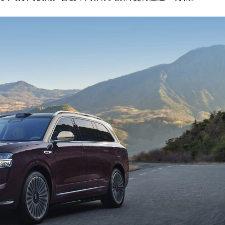
Contact us
Subscription Plans
My account
E NOW