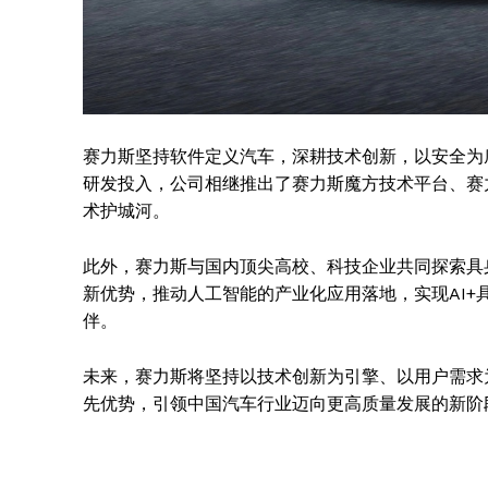
赛力斯坚持软件定义汽车，深耕技术创新，以安全为
研发投入，公司相继推出了赛力斯魔方技术平台、赛
术护城河。
此外，赛力斯与国内顶尖高校、科技企业共同探索具
新优势，推动人工智能的产业化应用落地，实现AI
伴。
未来，赛力斯将坚持以技术创新为引擎、以用户需求
先优势，引领中国汽车行业迈向更高质量发展的新阶