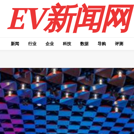
EV新闻网
新闻
行业
企业
科技
数据
导购
评测