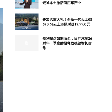
链通本土激活商用车产业
叠加六重大礼！全新一代天工08
670 Max上市限时价17.99万元
盈利拐点如期而至，日产汽车26
财年一季度财报释放稳健增长信
号