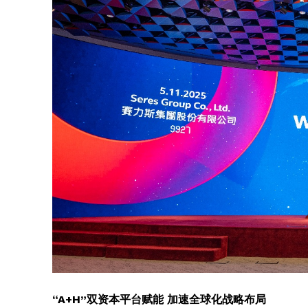
“A+H
”
双资本平台赋能 加速全球化战略布局