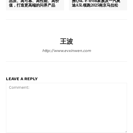
品质、高可靠、高性能、高价
携Q6L e-tron家族及一汽奥
值，打造更高端的问界产品
迪A5L领跑2025南京马拉松
王波
News Week
Magazine PRO
http://www.evxinwen.com
LEAVE A REPLY
SUBSCRIBE NOW