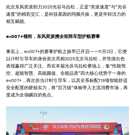
此次东风奕派助力2025光谷马拉松，正是“奕派速度”与“光谷
速度”的精彩交汇，是科技基因的同频共振，更是年轻活力的
相互赋能。
eπ007+领衔，东风奕派携全矩阵车型护航赛事
事实上，eπ007+的赛事护航之旅早已开启——11月2日，它便
以计时引导车的身份首次亮相2025北京马拉松，并凭借出色
表现赢得广泛关注。而在本届光谷马拉松赛场上，集“性能驾
控、超能智慧、高能颜值、全能品质”四大核心优势于一身的
eπ007+，再次担当计时引导车，以其全系标配119项智能舒适
安全配置的硬核实力，将“百万级”体验带入主流消费市场，再
度成为全场瞩目的焦点。