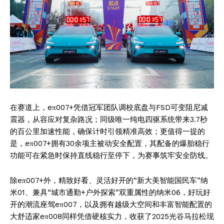
在赛道上，eπ007+凭借冠军团队调校底盘与FSD可变阻尼减
震器，从容应对复杂路况；同级唯一纯电四驱系统带来3.7秒
的百公里加速性能，确保计时引领精准高效；更值得一提的
是，eπ007+拥有30余项主被动安全配置，其配备的爆胎稳行
功能可在紧急时保持直线稳行至停下，为赛事筑牢安全防线。
除eπ007+外，精致好看、灵活好开的“新大美智能国民车”纳
米01、兼具“城市通勤+户外探索”双重属性的纳米06，好玩好
开的潮流座驾eπ007，以及拥有越级大空间和丰富智能配置的
大舒适家eπ008同样凭借硬核实力，收获了2025光谷马拉松现