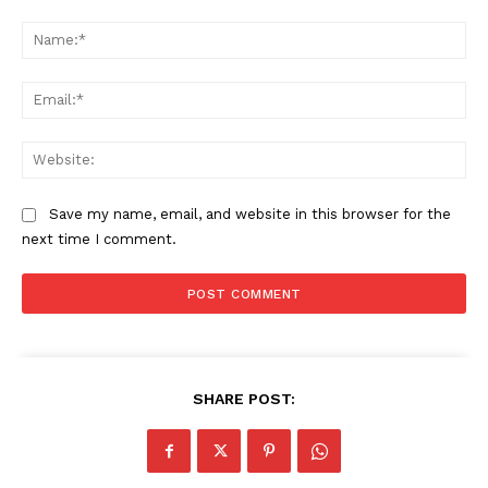
Comment:
Na
Company
Ema
About
Web
Contact us
Subscription Plans
Save my name, email, and website in this browser for the
next time I comment.
My account
SHARE POST: