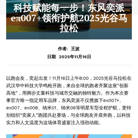
科技赋能每一步！东风奕派
eπ007+领衔护航2025光谷马
拉松
作者:
王波
2025年11月16日
日期
以跑会友，奕起出发！11月16日上午8:00，2025光谷马拉松在
武汉华中科技大学鸣枪开跑，来自全球的跑者齐聚这座“创新
高地”，用脚步丈量科技与城市交融的独特魅力。作为本次赛
事官方唯一指定用车品牌，东风奕派不仅携旗下eπ007+、
eπ007、eπ008、纳米01、纳米06等明星车型全程护航，更特
别组织“奕家人”跑团共赴赛场，与全球跑友并肩奔跑，以科技
实力和人文温度为这场体育盛宴注入强劲动能。