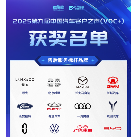
News Week
Magazine PRO