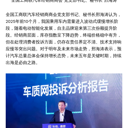
全国工商联汽车经销商商会 党支部书记、秘书长 邢海涛
全国工商联汽车经销商商会党支部书记、秘书长邢海涛认为，
2025年前10个月，我国乘用车内需量进入波动式缓慢增长阶
段，随着电动智能化发展，自主品牌迎来第三次份额提升阶
段。经销商层面，库存指数呈下降趋势，终端价格稳中有升，
但在处理消费者投诉方面，仍存在责任界定不清、技术支持响
应慢等突出问题。对于明年及未来市场走势，邢海涛表示，预
计汽车总量总体会保持增长态势，未来五年是关键时期，持续
出海是必由之路。