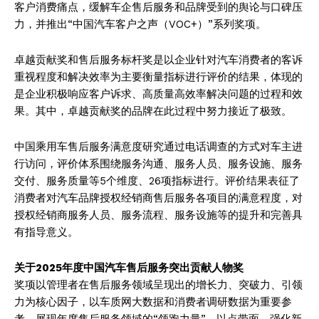
客户消费痛点，缓解车企售后服务和品牌受到的舆论与口碑压
力，并推出“中国汽车客户之声（VOC+）”系列奖项。
卓越贡献奖和售后服务标杆奖是以企业针对汽车消费者的客诉
重视程度和解决效率为主要衡量指标进行评价的结果，体现的
是企业积极响应客户诉求、高质量高效率解决问题的过程和效
果。其中，卓越贡献奖的品牌在此过程中努力接近了极致。
中国乘用车售后服务满意度研究通过电话调查的方式对车主进
行访问，评价体系围绕服务沟通、服务人员、服务设施、服务
交付、服务质量等5个维度、26项指标进行。评价结果表征了
消费者对汽车品牌授权经销商售后服务各项目的满意程度，对
授权经销商服务人员、服务流程、服务设施等的提升和完善具
有指导意义。
关于
202
5
年度中国汽车售后服务突出贡献人物奖
奖项以管理者在售后服务领域呈现出的增长力、突破力、引领
力为核心因子，以车质网大数据和消费者调研数据为重要参