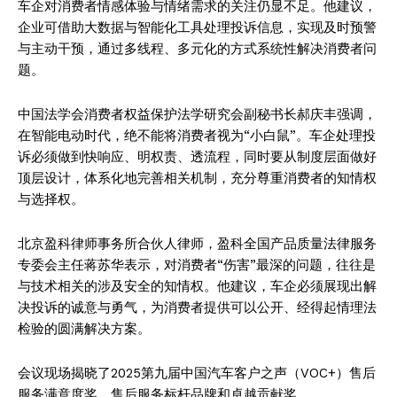
车企对消费者情感体验与情绪需求的关注仍显不足。他建议，
企业可借助大数据与智能化工具处理投诉信息，实现及时预警
与主动干预，通过多线程、多元化的方式系统性解决消费者问
题。
中国法学会消费者权益保护法学研究会副秘书长郝庆丰强调，
在智能电动时代，绝不能将消费者视为“小白鼠”。车企处理投
诉必须做到快响应、明权责、透流程，同时要从制度层面做好
顶层设计，体系化地完善相关机制，充分尊重消费者的知情权
与选择权。
北京盈科律师事务所合伙人律师，盈科全国产品质量法律服务
专委会主任蒋苏华表示，对消费者“伤害”最深的问题，往往是
与技术相关的涉及安全的知情权。他建议，车企必须展现出解
决投诉的诚意与勇气，为消费者提供可以公开、经得起情理法
检验的圆满解决方案。
会议现场揭晓了2025第九届中国汽车客户之声（VOC+）售后
服务满意度奖、售后服务标杆品牌和卓越贡献奖。