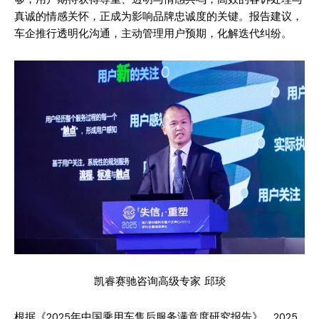
真诚的情感关怀，正成为影响品牌忠诚度的关键。报告建议，
车企推行透明化沟通，主动管理用户预期，化解迭代纠纷。
凯睿赛驰咨询高级专家 邱琰
根据《2025年中国乘用车售后服务满意度研究报告》，2025