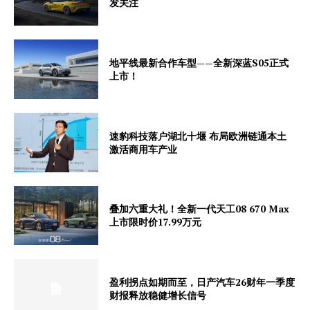
发关注
地平线最新合作车型——全新深蓝S05正式
上市！
速豹科技落户湖北十堰 布局欧洲链通本土
激活商用车产业
叠加六重大礼！全新一代天工08 670 Max
上市限时价17.99万元
盈利拐点如期而至，日产汽车26财年一季度
财报释放稳健增长信号