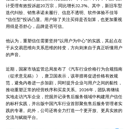
计受理有效投诉超20万宗，同比增长32.3%。其中，新旧车型
迭代纠纷、销售承诺未履行、信息不透明、软件体验不佳等
“信任型”投诉凸显。用户除了关注买得是否划算，也更加重视
用得是否舒心，品牌是否可信。
他认为，重塑信任需要坚持“以用户为中心”的实践，其起点在
于从交易思维向关系思维的转变，方向则来自于真正听懂用户
的声音。
近期，国家市场监管总局发布了《汽车行业价格行为合规指南
（征求意见稿）》，唐卫国表示，该举措将促进价格有效规
范，避免内卷进一步加剧，同时提升企业与用户之间的黏性，
推动重塑正常的经营秩序和买卖关系。2026年，团队将继续
实地走访汽车企业，挖掘并记录售后服务领域中构建用户信任
的标杆实践，并出版中国汽车行业首部聚焦售后服务管理者实
践的专著。此外，公司还将全力打造一个更开放、更具实效的
交流与赋能平台。