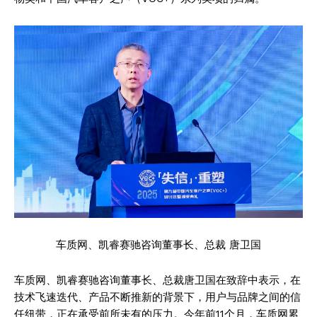
车质网、凯睿赛驰咨询董事长、总裁 唐卫国
车质网、凯睿赛驰咨询董事长、总裁唐卫国在致辞中表示，在
技术飞速迭代、产品不断推新的背景下，用户与品牌之间的信
任纽带，正在承受前所未有的压力。今年前11个月，车质网累