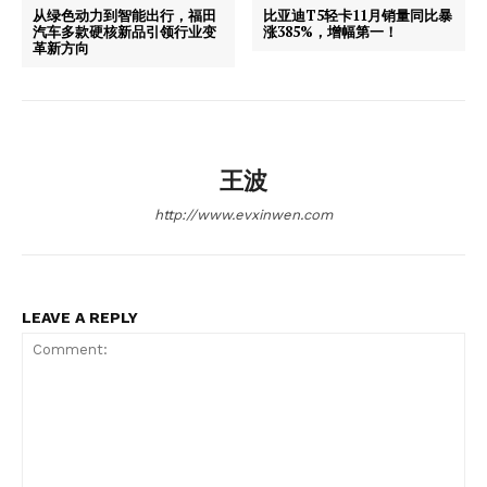
从绿色动力到智能出行，福田
比亚迪T5轻卡11月销量同比暴
汽车多款硬核新品引领行业变
涨385%，增幅第一！
革新方向
王波
http://www.evxinwen.com
LEAVE A REPLY