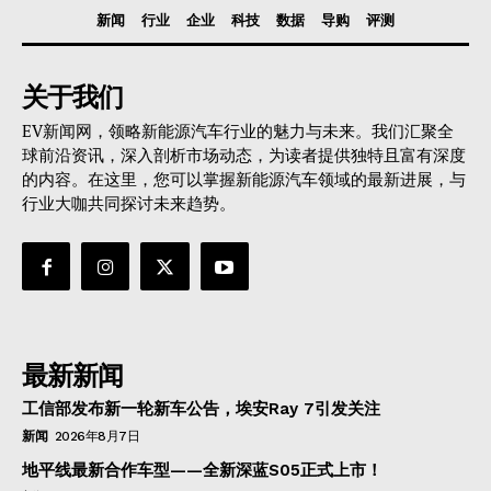
新闻
行业
企业
科技
数据
导购
评测
关于我们
EV新闻网，领略新能源汽车行业的魅力与未来。我们汇聚全
球前沿资讯，深入剖析市场动态，为读者提供独特且富有深度
的内容。在这里，您可以掌握新能源汽车领域的最新进展，与
行业大咖共同探讨未来趋势。
最新新闻
工信部发布新一轮新车公告，埃安Ray 7引发关注
新闻
2026年8月7日
地平线最新合作车型——全新深蓝S05正式上市！