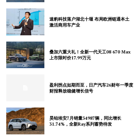
速豹科技落户湖北十堰 布局欧洲链通本土
激活商用车产业
叠加六重大礼！全新一代天工08 670 Max
上市限时价17.99万元
盈利拐点如期而至，日产汽车26财年一季度
财报释放稳健增长信号
昊铂埃安7月销量34987辆，同比增长
31.74%，全新Ray系列蓄势待发