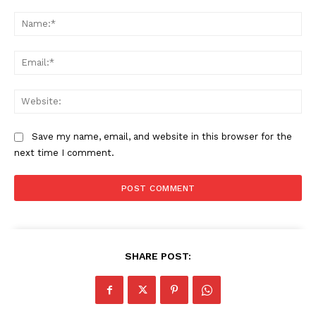
Comment:
Na
Ema
Web
News Week
Magazine PRO
Save my name, email, and website in this browser for the
next time I comment.
SHARE POST: