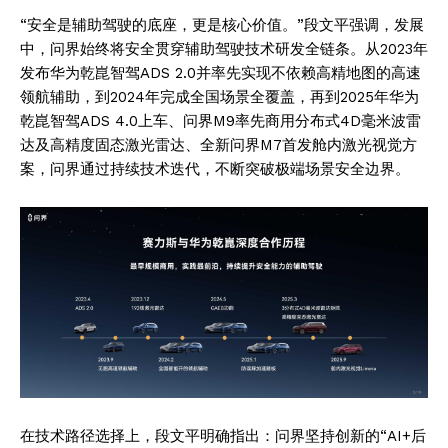
“安全是辅助驾驶的底座，更是核心价值。”段文平强调，发展
中，问界始终将安全贯穿辅助驾驶技术研发全链条。从2023年
发布华为乾崑智驾ADS 2.0并率先实现不依赖高精地图的高速
领航辅助，到2024年完成全国场景全覆盖，再到2025年华为
乾崑智驾ADS 4.0上车、问界M9率先商用分布式4D毫米波雷
达及高精度固态激光雷达、全新问界M7首发舱内激光视觉方
案，问界通过持续技术迭代，不断突破极端场景安全边界。
在技术路径选择上，段文平明确指出：问界坚持创新的“AI+后