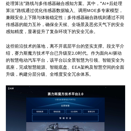
处理算法”路线与多传感器融合感知方案。其中，“AI+后处理
算法”路线通过优化传感器数据输入、调用MOE多专家模型，
兼顾安全上下限与体验稳定性；多传感器融合路线则通过不同
传感器的能力互补，确保全天候、全场景及恶劣天气下的安全
感知精度，显著提升了复杂环境下的安全冗余。
这些前沿技术的落地，离不开底层平台的坚实支撑。段文平介
绍，赛力斯魔方技术平台已升级至2.0时代。作为面向AI驱动
的智慧电动汽车平台，该平台以全景智慧为引领、智能安全为
底座，完成智慧能源、智能底盘、EEA架构及智慧空间的全面
升级，构建分层分级、全维度安全冗余体系。