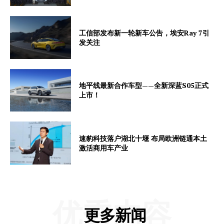
工信部发布新一轮新车公告，埃安Ray 7引
发关注
地平线最新合作车型——全新深蓝S05正式
上市！
速豹科技落户湖北十堰 布局欧洲链通本土
激活商用车产业
优秀内容
更多新闻