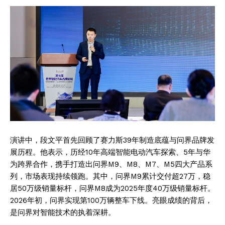
演讲中，段文平首先回顾了赛力斯39年制造底蕴与问界品牌发
展历程。他表示，历经10年高端智能电动汽车探索、5年与华
为跨界合作，携手打造出问界M9、M8、M7、M5四大产品系
列，市场表现持续领跑。其中，问界M9累计交付超27万，稳
居50万级销量标杆，问界M8成为2025年度40万级销量标杆。
2026年初，问界实现第100万辆整车下线。亮眼成绩的背后，
是问界对智能技术的执着深耕。