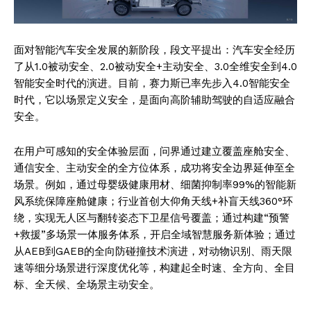
面对智能汽车安全发展的新阶段，段文平提出：汽车安全经历
了从1.0被动安全、2.0被动安全+主动安全、3.0全维安全到4.0
智能安全时代的演进。目前，赛力斯已率先步入4.0智能安全
时代，它以场景定义安全，是面向高阶辅助驾驶的自适应融合
安全。
在用户可感知的安全体验层面，问界通过建立覆盖座舱安全、
通信安全、主动安全的全方位体系，成功将安全边界延伸至全
场景。例如，通过母婴级健康用材、细菌抑制率99%的智能新
风系统保障座舱健康；行业首创大仰角天线+补盲天线360°环
绕，实现无人区与翻转姿态下卫星信号覆盖；通过构建“预警
+救援”多场景一体服务体系，开启全域智慧服务新体验；通过
从AEB到GAEB的全向防碰撞技术演进，对动物识别、雨天限
速等细分场景进行深度优化等，构建起全时速、全方向、全目
标、全天候、全场景主动安全。