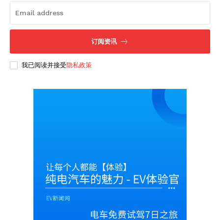
Company
About
订阅资讯
Contact us
我已阅读并接受
隐私政策
Subscription Plans
My account