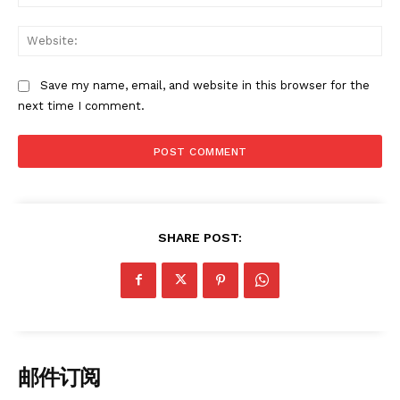
Web
Save my name, email, and website in this browser for the
next time I comment.
SHARE POST:
邮件订阅