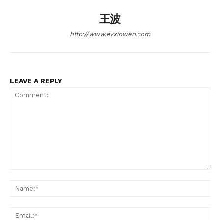
王波
http://www.evxinwen.com
LEAVE A REPLY
Comment:
Na
Ema