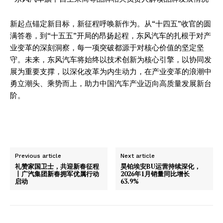
Company
新起点锚定新目标，新征程呼唤新作为。从“十四五”收官的圆
满答卷，到“十五五”开局的昂扬起程，东风汽车的扎根于对产
About
业变革的深刻洞察，每一项突破都源于对核心价值的坚定坚
守。未来，东风汽车将始终以技术创新为核心引擎，以协同发
Contact us
展为重要支撑，以深化改革为内生动力，在产业变革的浪潮中
Subscription Plans
勇立潮头、乘势而上，助力中国汽车产业迈向高质量发展新台
My account
阶。
Previous article
Next article
礼赞家国卫士，共迎新春征程
昊铂埃安BU运营持续深化，
丨广汽集团新春拥军优属行动
2026年1月销量同比增长
启动
63.9%