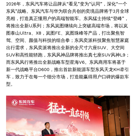
2026年，东风汽车将让品牌从“看见”变为“认同”，深化“一个
东风”战略。东风汽车与华为联合共创的奕境品牌将于3月全球
亮相，打造真正懂用户的高端智能车。东风猛士持续“登峰”，
将推出全新U系列；东风岚图继续向上突破高端市场，将以岚
图泰山Ultra、X8，岚图FE、岚图珠峰等产品，打出聚焦智
驾、空间、颜值与科技的组合拳；东风奕派科技聚焦智慧家庭
出行需求，东风奕派将推出全新的全尺寸六座SUV、大空间
SUV和高性能轿跑，东风风神品牌将推出真七座SUV风神L9；
而东风风行将推出全新战略车型星海V6。东风商用车将基于
新一代战略平台D600，推出首款新能源车型东风天龙KH牵引
车，致力于在每一个细分市场，打造能赢得用户口碑的爆款车
型。