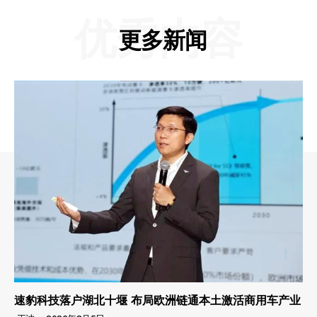
优秀内容
更多新闻
速豹科技落户湖北十堰 布局欧洲链通本土激活商用车产业