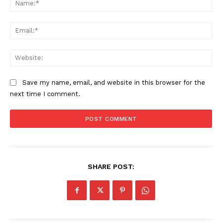
SUBSCRIBE NOW
Ema
Company
Web
About
Save my name, email, and website in this browser for the
Contact us
next time I comment.
Subscription Plans
My account
SHARE POST: