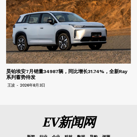
昊铂埃安7月销量34987辆，同比增长31.74%，全新Ray
系列蓄势待发
王波
-
2026年8月3日
EV新闻网
新闻
行业
企业
科技
数据
导购
评测