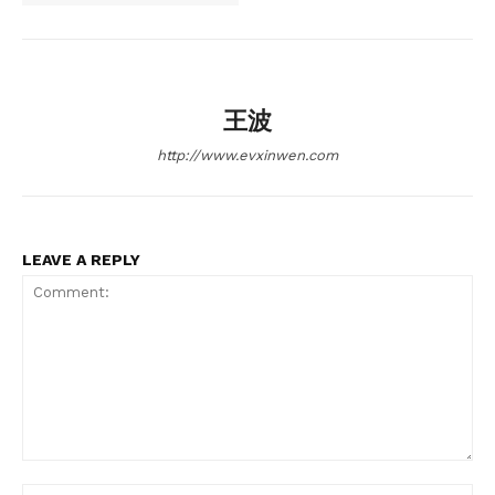
王波
http://www.evxinwen.com
News Week
Magazine PRO
LEAVE A REPLY
Comment:
Na