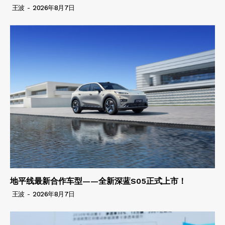
王波
-
2026年8月7日
地平线最新合作车型——全新深蓝S05正式上市！
王波
-
2026年8月7日