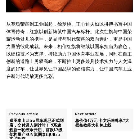
从赛场荣耀到工业崛起，徐梦桃、王心迪夫妇以拼搏书写中国
体育传奇，红旗以创新铸就中国汽车标杆。此次红旗与中国荣
耀运动健儿的携手，是品牌与时代荣耀的双向奔赴，更是中国
力量的彼此成就。未来，相信红旗将继续以国车担当为底色，
以硬核技术为支撑，持续助力中国体育事业发展，同时在自主
创新的道路上勇攀高峰，不断推出更多兼具技术实力与人文温
度的好车，让世界见证中国品牌的硬核实力，让中国汽车工业
在新时代绽放更多光彩。
Previous article
Next article
岚图泰山Ultra展车现已正式到
总价值4万元 卡文乐途尊享7大
店，交付进入倒计时！ 9系旗
权益效能大礼包上线
舰新一轮绞杀开启，首款L3级
架构量产SUV岚图泰山Ultra
正式到店