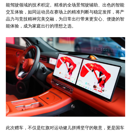
能驾驶领域的技术积淀。精准的全场景驾驶辅助、出色的智能
交互体验，如同运动员在赛场上的精准判断与稳定发挥，将产
品力与竞技精神完美交融，为日常出行带来更安心、便捷的智
能体验，成为家庭出行的理想之选。
此次赠车，不仅是红旗对运动健儿拼搏坚守的敬意，更是国车