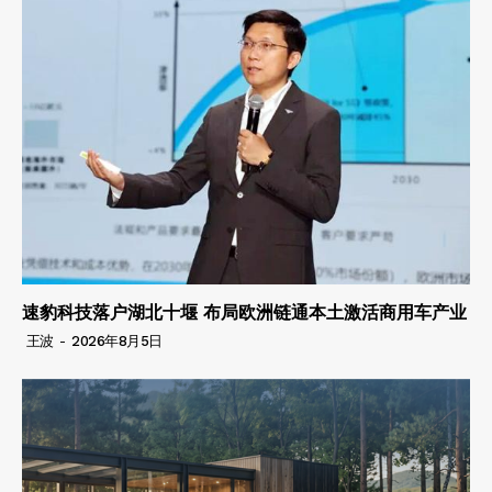
速豹科技落户湖北十堰 布局欧洲链通本土激活商用车产业
王波
-
2026年8月5日