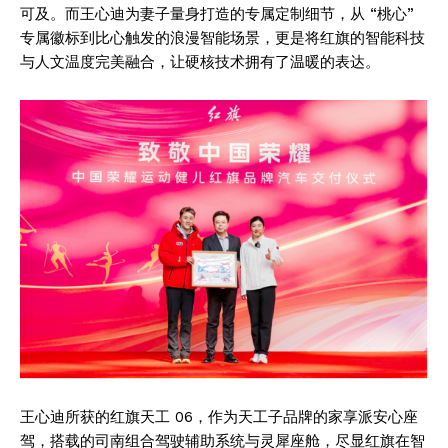
可及。而王心迪为妻子量身打造的专属定制细节，从 “桃心”
专属徽标到比心触发的浪漫智能场景，更是将红旗的智能科技
与人文温度完美融合，让硬核技术拥有了温暖的表达。
王心迪所获的红旗天工 06，作为天工子品牌的家享派安心座
驾，搭载的司南组合驾驶辅助系统与灵犀座舱，尽显红旗在智