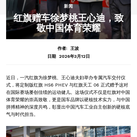
新闻
红旗赠车徐梦桃王心迪，致
敬中国体育荣耀
作者:
王波
2026年3月12日
日期
近日，一汽红旗为徐梦桃、王心迪夫妇举办专属汽车交付仪
式，将定制版红旗 HS6 PHEV 与红旗天工 06 正式赠予这对
在国际赛场屡创佳绩的运动健儿。这场仪式不仅是红旗对中国
体育荣耀的崇高致敬，更是国车品牌以硬核技术实力，与中国
拼搏精神的深度共鸣，彰显出中国汽车工业自主创新的硬核底
气与时代担当。