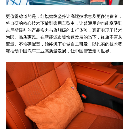
更值得称道的是，红旗始终坚持让高端技术惠及更多消费者，
将自研的核心技术下放到家用车型中，让普通用户也能享受到
吉尼斯级别的产品实力与旗舰级的出行体验，真正实现了技术
为民、品质惠民。在新能源市场快速发展的当下，红旗不盲从
流量、不堆砌配置，始终沉下心做自主研发，以扎实的技术积
淀推动中国汽车工业高质量发展，让中国智造走向世界。