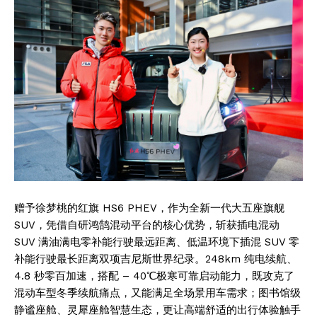
赠予徐梦桃的红旗 HS6 PHEV，作为全新一代大五座旗舰
SUV，凭借自研鸿鹄混动平台的核心优势，斩获插电混动
SUV 满油满电零补能行驶最远距离、低温环境下插混 SUV 零
补能行驶最长距离双项吉尼斯世界纪录。248km 纯电续航、
4.8 秒零百加速，搭配 – 40℃极寒可靠启动能力，既攻克了
混动车型冬季续航痛点，又能满足全场景用车需求；图书馆级
静谧座舱、灵犀座舱智慧生态，更让高端舒适的出行体验触手