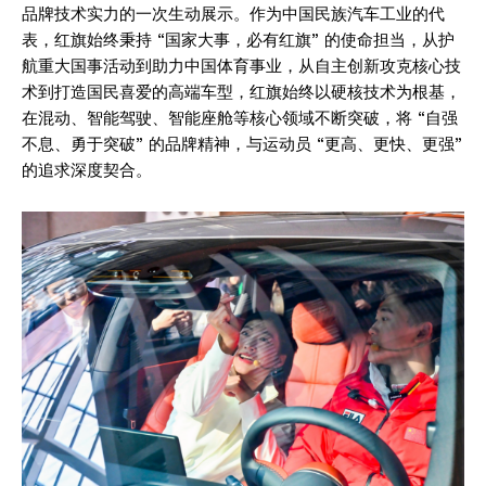
品牌技术实力的一次生动展示。作为中国民族汽车工业的代
表，红旗始终秉持 “国家大事，必有红旗” 的使命担当，从护
航重大国事活动到助力中国体育事业，从自主创新攻克核心技
术到打造国民喜爱的高端车型，红旗始终以硬核技术为根基，
在混动、智能驾驶、智能座舱等核心领域不断突破，将 “自强
不息、勇于突破” 的品牌精神，与运动员 “更高、更快、更强”
的追求深度契合。