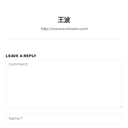
王波
http://www.evxinwen.com
LEAVE A REPLY
Comment:
Na