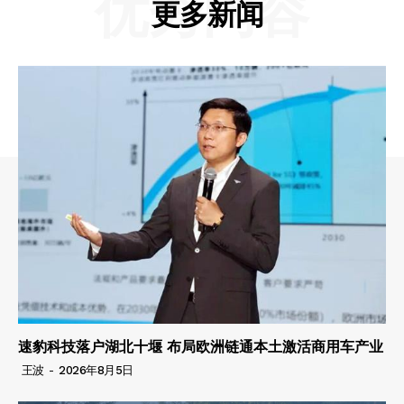
优秀内容
更多新闻
速豹科技落户湖北十堰 布局欧洲链通本土激活商用车产业
王波
-
2026年8月5日