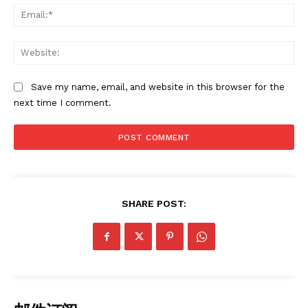
Ema
Web
Save my name, email, and website in this browser for the
News Week
next time I comment.
Magazine PRO
SHARE POST:
SUBSCRIBE NOW