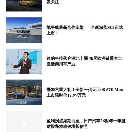
发关注
地平线最新合作车型——全新深蓝S05正式
上市！
速豹科技落户湖北十堰 布局欧洲链通本土
激活商用车产业
叠加六重大礼！全新一代天工08 670 Max
上市限时价17.99万元
盈利拐点如期而至，日产汽车26财年一季度
财报释放稳健增长信号