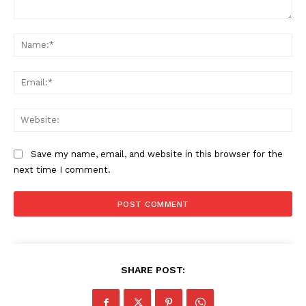
Comment:
Na
Ema
Web
Save my name, email, and website in this browser for the
next time I comment.
News Week
SHARE POST:
Magazine PRO