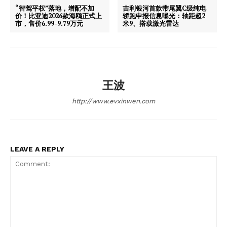
“智驾平权”落地，增配不加
吉利银河首款带尾翼C级纯电
价！比亚迪2026款海鸥正式上
轿跑申报信息曝光：轴距超2
市，售价6.99-9.79万元
米9、搭载激光雷达
王波
http://www.evxinwen.com
LEAVE A REPLY