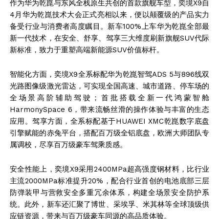
作为华为乾崑与东风全栈原生共创的首款旗舰车型，奕境X9自
4月华为乾崑技术大会正式亮相以来，便以颠覆级的产品实力
备受行业与消费者高度瞩目。新车100%上车华为乾崑全部最
新一代技术，在安全、舒享、驾享三大维度刷新旗舰SUV代际
新标准，致力于重塑高端新能源SUV价值标杆。
智能化方面，奕境X9全系标配华为乾崑智驾ADS 5与896线双
光路图像级激光雷达，可实现全国高速、城市道路、停车场的
全场景高阶辅助驾驶；首批搭载全新一代鸿蒙智舱
HarmonySpace 6，带来流畅丝滑的操作体验与丰富的生态
应用。驾享方面，全系标配基于HUAWEI XMC乾崑数字底盘
引擎赋能的赤兔平台，搭配百万级全铝底盘，欧洲大师团队专
属调校，尽享百万级豪车驾乘质感。
安全性能上，奕境X9采用2400MPa超高强度钢材料，比行业
主流2000MPa标准提升20%，配合行业首创的电池底部三层
防弹装甲与营救安全多重冗余体系，构建全场景安全防护系
统。此外，新车还汇聚了博世、采埃孚、米其林等全球顶级供
应链资源，带来与百万级豪车同源的高品质体验。