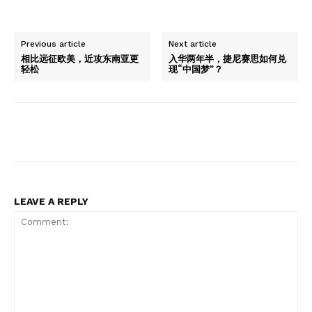
Previous article
Next article
相比远征欧美，近攻东南亚更
入华两年半，捷尼赛思如何兑
轻松
现“中国梦”？
LEAVE A REPLY