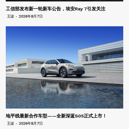
工信部发布新一轮新车公告，埃安Ray 7引发关注
王波
-
2026年8月7日
地平线最新合作车型——全新深蓝S05正式上市！
王波
-
2026年8月7日