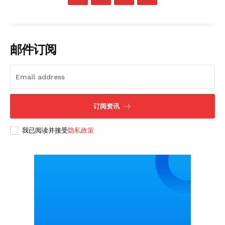
邮件订阅
订阅资讯
SUBSCRIBE NOW
我已阅读并接受
隐私政策
Company
About
Contact us
Subscription Plans