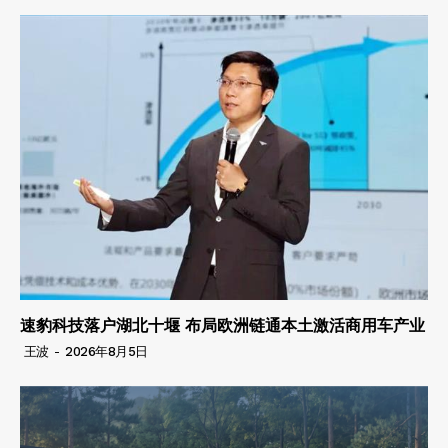
速豹科技落户湖北十堰 布局欧洲链通本土激活商用车产业
王波
-
2026年8月5日