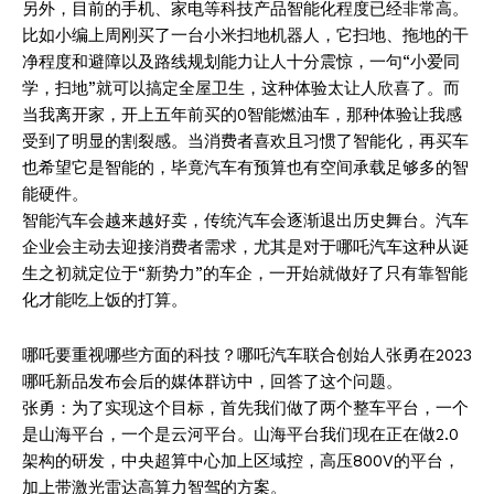
另外，目前的手机、家电等科技产品智能化程度已经非常高。
比如小编上周刚买了一台小米扫地机器人，它扫地、拖地的干
净程度和避障以及路线规划能力让人十分震惊，一句“小爱同
学，扫地”就可以搞定全屋卫生，这种体验太让人欣喜了。而
当我离开家，开上五年前买的0智能燃油车，那种体验让我感
受到了明显的割裂感。当消费者喜欢且习惯了智能化，再买车
也希望它是智能的，毕竟汽车有预算也有空间承载足够多的智
能硬件。
智能汽车会越来越好卖，传统汽车会逐渐退出历史舞台。汽车
企业会主动去迎接消费者需求，尤其是对于哪吒汽车这种从诞
生之初就定位于“新势力”的车企，一开始就做好了只有靠智能
化才能吃上饭的打算。
哪吒要重视哪些方面的科技？哪吒汽车联合创始人张勇在2023
哪吒新品发布会后的媒体群访中，回答了这个问题。
张勇：为了实现这个目标，首先我们做了两个整车平台，一个
是山海平台，一个是云河平台。山海平台我们现在正在做2.0
架构的研发，中央超算中心加上区域控，高压800V的平台，
加上带激光雷达高算力智驾的方案。