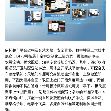
依托整车平台架构及智慧大脑、安全骨骼、数字神经三大技术
底座，DF-8可拓展十余种定制化上装方案，覆盖商超冷链、
农贸流动、餐饮配送、烟草专卖等细分场景。其中，四折物流
厢适配厂区与配送站转运，厢体全开形成平整地板，可配合叉
车整盘装卸；天地门车厢可变身流动生鲜市集，上翻做遮阳
棚、下翻为摆摊台面；双面上掀门开启角度可达100度，双侧
同步装卸不挤占通道；带尾板冷藏厢温域可调（零下20摄氏度
至零上20摄氏度），适配生鲜冷链配送；谷物自卸厢采用304
不锈钢内胆，搭配一键自卸及残渣自动吹扫系统。保温餐箱、
烟草格子厢、电动小飞翼、多笼自装卸厢等定制厢体同步可
选。