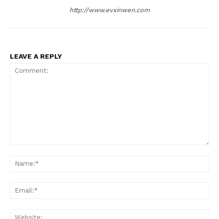
http://www.evxinwen.com
LEAVE A REPLY
Comment:
Na
Ema
Web