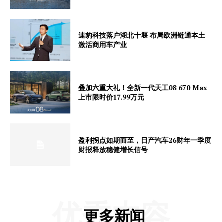
速豹科技落户湖北十堰 布局欧洲链通本土
激活商用车产业
叠加六重大礼！全新一代天工08 670 Max
上市限时价17.99万元
盈利拐点如期而至，日产汽车26财年一季度
财报释放稳健增长信号
优秀内容
更多新闻