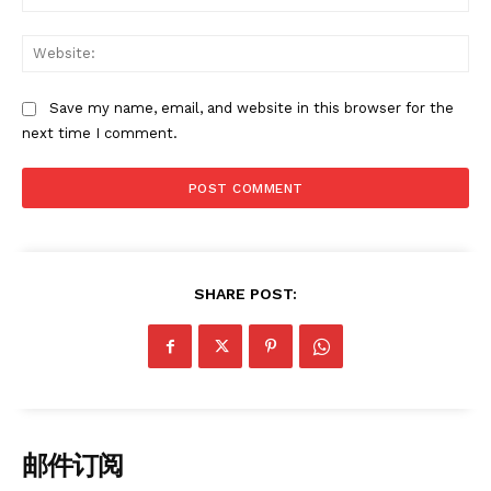
Web
Save my name, email, and website in this browser for the
next time I comment.
SHARE POST:
邮件订阅