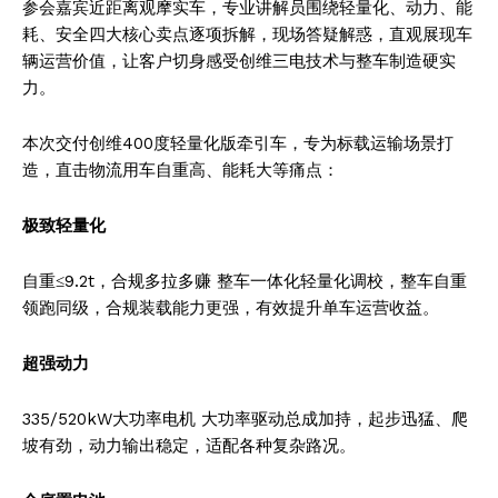
参会嘉宾近距离观摩实车，专业讲解员围绕轻量化、动力、能
耗、安全四大核心卖点逐项拆解，现场答疑解惑，直观展现车
辆运营价值，让客户切身感受创维三电技术与整车制造硬实
力。
本次交付创维400度轻量化版牵引车，专为标载运输场景打
造，直击物流用车自重高、能耗大等痛点：
极致轻量化
自重≤9.2t，合规多拉多赚 整车一体化轻量化调校，整车自重
领跑同级，合规装载能力更强，有效提升单车运营收益。
超强动力
335/520kW大功率电机 大功率驱动总成加持，起步迅猛、爬
News Week
坡有劲，动力输出稳定，适配各种复杂路况。
Magazine PRO