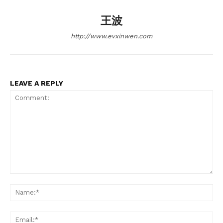
王波
http://www.evxinwen.com
LEAVE A REPLY
Comment:
Na
Ema