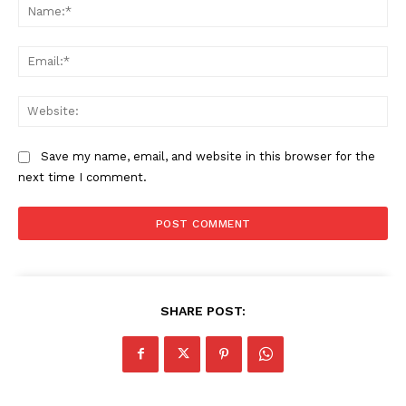
Na
Ema
Web
Save my name, email, and website in this browser for the
next time I comment.
SHARE POST:
News Week
Magazine PRO