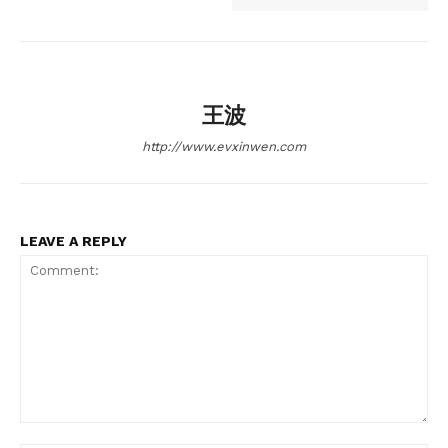
王波
http://www.evxinwen.com
LEAVE A REPLY
Comment: