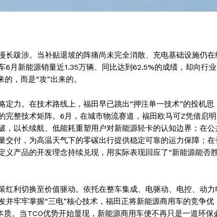
漫长跋涉。当补贴退坡的阵痛尚未完全消散、充电基础设施仍在
月新能源销量近1.35万辆、同比达到62.5%的成绩，却向行业
来的，而是“攻”出来的。
略定力。在技术路线上，福田早已跳出“押注单一技术”的投机思
的完整技术矩阵。6月，在城市物流赛道，福田欧马可Z凭借启明
破，以长续航、低能耗重塑用户对新能源轻卡的认知边界；在公
量交付，为高温天气下的零碳出行提供稳定可靠的运力保障；在
Week
定义产品的开发理念持续兑现，用实际表现回应了“新能源能否
e PRO
Company
策红利切换至价值驱动。依托在整车集成、电驱动、电控、动力
发并牢牢掌握“三电”核心技术，福田正将新能源商用车的竞争优
About
业本质。当TCO优势开始显现，新能源商用车便不再只是一道环保