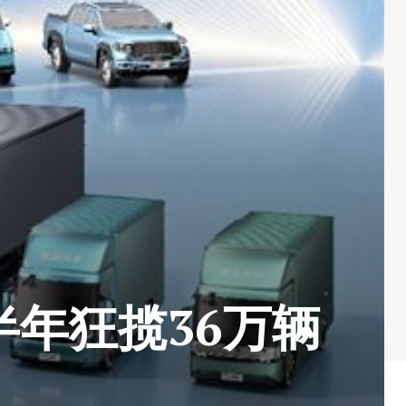
半年狂揽36万辆