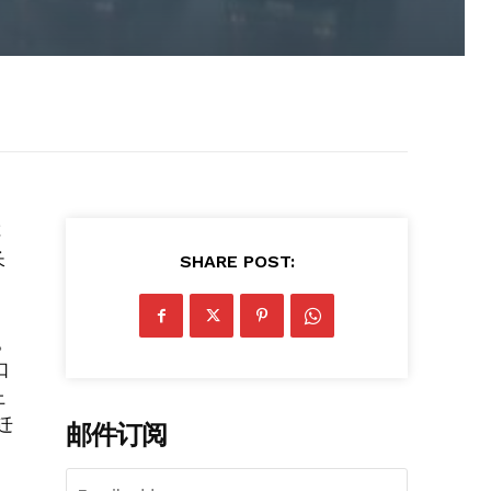
车
长
SHARE POST:
。
口
上
迁
邮件订阅