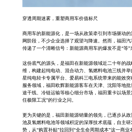
穿透周期迷雾，重塑商用车价值标尺
商用车的新能源化，是一场从政策牵引到市场驱动的
网阶段，不少企业选择了观望与降速。然而，福田汽车6
传递了一个清晰信号：新能源商用车的爆发不是“等”
这份底气的源头，是福田在新能源领域近二十年的战
维，构建起纯电动、混合动力、氢燃料电池三线并举
星纯电轻卡专属平台、爱易科三电系统带来的能效突
服务领域，福田欧辉新能源客车在天津、沈阳等地批
News 
途干线、冷链运输等核心细分市场，福田重卡以场景
Magazin
任极限工况”的行业之问。
更为关键的是，福田新能源销量的领先，已逐步从政
池及氢燃料电池等领域积淀的深厚技术底蕴，自主研
势，从“购置补贴”拉回到“全生命周期成本”这一商