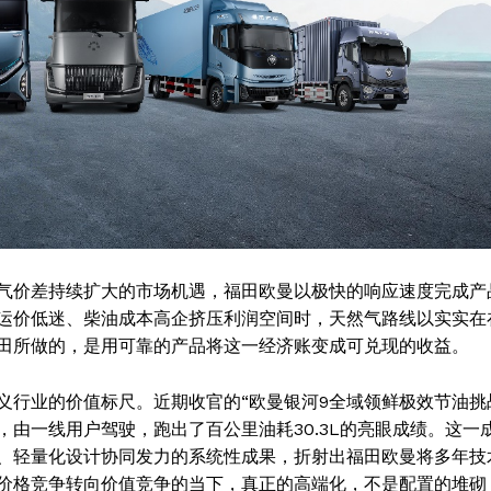
气价差持续扩大的市场机遇，福田欧曼以极快的响应速度完成产
运价低迷、柴油成本高企挤压利润空间时，天然气路线以实实在
田所做的，是用可靠的产品将这一经济账变成可兑现的收益。
义行业的价值标尺。近期收官的“欧曼银河9全域领鲜极效节油挑
，由一线用户驾驶，跑出了百公里油耗30.3L的亮眼成绩。这一
、轻量化设计协同发力的系统性成果，折射出福田欧曼将多年技
价格竞争转向价值竞争的当下，真正的高端化，不是配置的堆砌