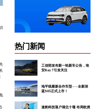
织
热门新闻
共
工信部发布新一轮新车公告，埃
安Ray 7引发关注
长
胜
地平线最新合作车型——全新深
蓝S05正式上市！
电
速豹科技落户湖北十堰 布局欧洲
必