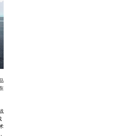
品
在
战
成
术
，