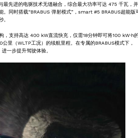
的外观与最先进的电驱技术无缝融合，综合最大功率可达 475 千瓦，
搭载“BRABUS 弹射模式”，smart #5 BRABUS超能版
 秒。
架构，支持高达 400 kW直流快充，仅需18分钟即可将100 kW·h
0公里（WLTP工况）的续航里程。在专属的BRABUS模式下，
声浪，进一步提升驾驶体验。
Week
e PRO
Company
About