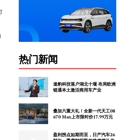
并
可
的
热门新闻
速豹科技落户湖北十堰 布局欧洲
链通本土激活商用车产业
叠加六重大礼！全新一代天工08
670 Max上市限时价17.99万元
盈利拐点如期而至，日产汽车26