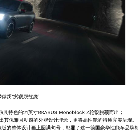
Contact us
Subscription Plans
My account
E NOW
秒惊叹”的极致性能
独具特色的21英寸BRABUS Monoblock Z轮毂脱颖而出；
凸显出其优雅且动感的外观设计理念，更将高性能的特质完美呈现。
BUS超能版的整体设计画上圆满句号，彰显了这一德国豪华性能车品牌