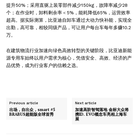
提升50%；采用直驱上装零部件减少150kg，故障率减少28
个；在作业时，卸料剩余率＜5%，能耗降低65%，运营效率
超高。据实际测算，比亚迪自卸车通过大动力快补能，实现全
出勤，高可靠，相较同级产品，可让用户每台车每年多赚10.2
万。
在建筑物流行业加速向绿色高效转型的关键阶段，比亚迪新能
源专用车始终以用户需求为核心，凭借安全、高效、经济的产
品优势，成为行业客户的信赖之选。
News Week
Previous article
Next article
Magazine PRO
出场，自出众，smart #5
加速高阶智驾落地 金标大众将
BRABUS超能版全球首秀
携ID. EVO概念车亮相上海车
展