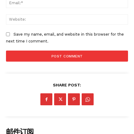
Ema
Web
Save my name, email, and website in this browser for the
next time I comment.
SHARE POST:
邮件订阅