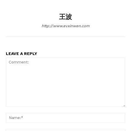
王波
http://www.evxinwen.com
SUBSCRIBE NOW
LEAVE A REPLY
Company
About
Contact us
Comment:
Subscription Plans
Na
My account